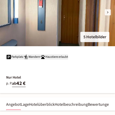
5 Hotelbilder
Parkplatz
Wandern
Haustiere erlaubt
Nur Hotel
42 €
ab
p. P.
Angebot
Lage
Hotelüberblick
Hotelbeschreibung
Bewertungen