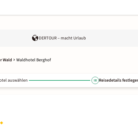
DERTOUR – macht Urlaub
er Wald
Waldhotel Berghof
otel auswählen
Reisedetails festlege