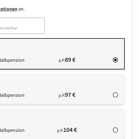
optionen
an.
tornierbar
89 €
Halbpension
p.P.
97 €
Halbpension
p.P.
104 €
Halbpension
p.P.