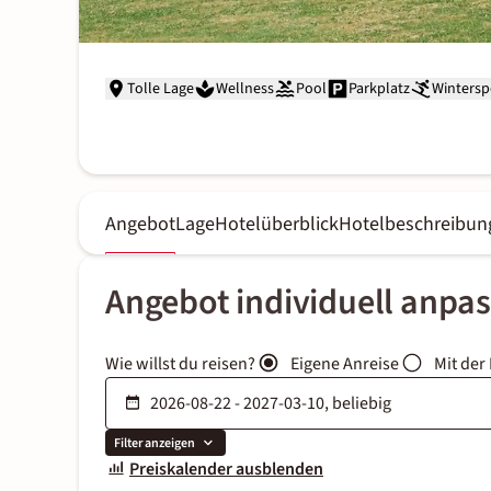
Tolle Lage
Wellness
Pool
Parkplatz
Wintersp
Angebot
Lage
Hotelüberblick
Hotelbeschreibun
Angebot individuell anpa
Wie willst du reisen?
Eigene Anreise
Mit der
Filter anzeigen
Preiskalender ausblenden