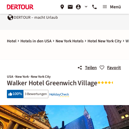
Menü
DERTOUR – macht Urlaub
Hotel
Hotels in den USA
New York Hotels
Hotel New York City
W
Teilen
Favorit
USA · New York · New York City
Walker Hotel Greenwich Village
100
%
3 Bewertungen