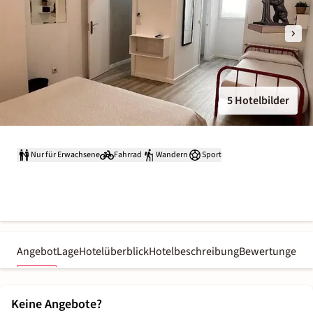
5 Hotelbilder
Nur für Erwachsene
Fahrrad
Wandern
Sport
Angebot
Lage
Hotelüberblick
Hotelbeschreibung
Bewertungen
Keine Angebote?