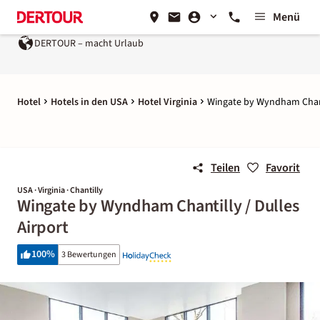
Menü
DERTOUR – macht Urlaub
Hotel
Hotels in den USA
Hotel Virginia
Wingate by Wyndham Chanti
Teilen
Favorit
USA · Virginia · Chantilly
Wingate by Wyndham Chantilly / Dulles
Airport
100
%
3 Bewertungen