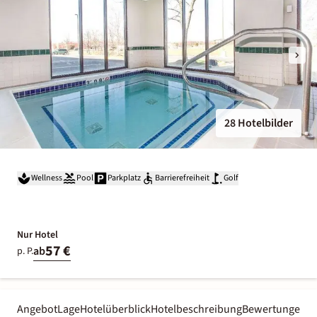
28 Hotelbilder
Wellness
Pool
Parkplatz
Barrierefreiheit
Golf
Nur Hotel
57 €
ab
p. P.
Angebot
Lage
Hotelüberblick
Hotelbeschreibung
Bewertungen