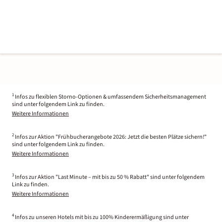
1
Infos zu flexiblen Storno-Optionen & umfassendem Sicherheitsmanagement
sind unter folgendem Link zu finden.
Weitere Informationen
2
Infos zur Aktion "Frühbucherangebote 2026: Jetzt die besten Plätze sichern!"
sind unter folgendem Link zu finden.
Weitere Informationen
3
Infos zur Aktion "Last Minute – mit bis zu 50 % Rabatt" sind unter folgendem
Link zu finden.
Weitere Informationen
4
Infos zu unseren Hotels mit bis zu 100% Kinderermäßigung sind unter