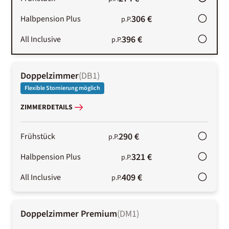
306 €
Halbpension Plus
p.P.
396 €
All Inclusive
p.P.
Doppelzimmer
(
DB1
)
Flexible Stornierung möglich
ZIMMERDETAILS
290 €
Frühstück
p.P.
321 €
Halbpension Plus
p.P.
409 €
All Inclusive
p.P.
Doppelzimmer Premium
(
DM1
)