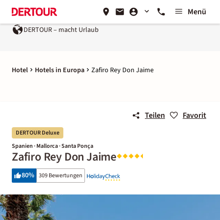
Menü
t Urlaub
Ein Unternehmen der
REWE Group
Hotel
Hotels in Europa
Zafiro Rey Don Jaime
Teilen
Favorit
DERTOUR Deluxe
Spanien · Mallorca · Santa Ponça
Zafiro Rey Don Jaime
80
%
309 Bewertungen