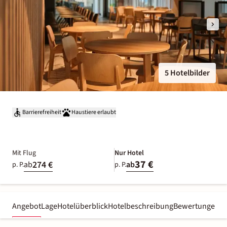
5 Hotelbilder
Barrierefreiheit
Haustiere erlaubt
Mit Flug
Nur Hotel
37 €
274 €
ab
ab
p. P.
p. P.
Angebot
Lage
Hotelüberblick
Hotelbeschreibung
Bewertungen