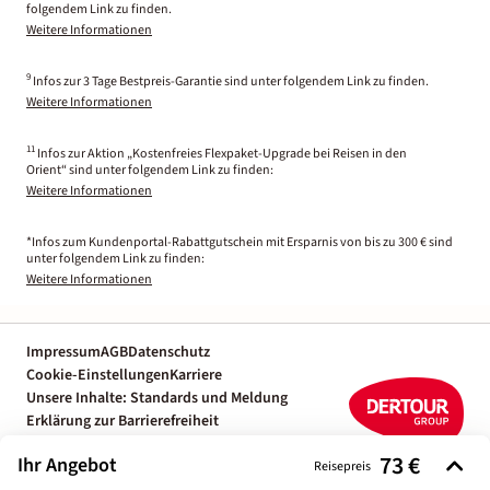
folgendem Link zu finden.
Weitere Informationen
9
Infos zur 3 Tage Bestpreis-Garantie sind unter folgendem Link zu finden.
Weitere Informationen
11
Infos zur Aktion „Kostenfreies Flexpaket-Upgrade bei Reisen in den
Orient“ sind unter folgendem Link zu finden:
Weitere Informationen
*Infos zum Kundenportal-Rabattgutschein mit Ersparnis von bis zu 300 € sind
unter folgendem Link zu finden:
Weitere Informationen
Impressum
AGB
Datenschutz
Cookie-Einstellungen
Karriere
Unsere Inhalte: Standards und Meldung
Erklärung zur Barrierefreiheit
Individuelle Reiseplanung mit einem
73 €
Ihr Angebot
Reiseexperten
Reisepreis