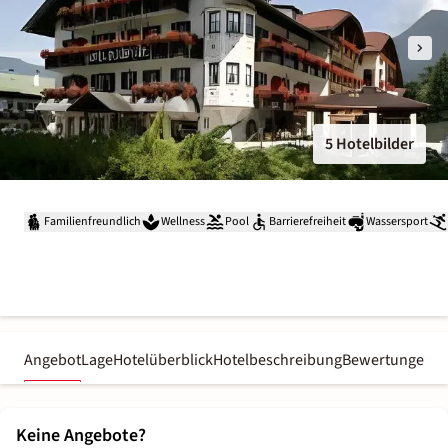
5 Hotelbilder
Familienfreundlich
Wellness
Pool
Barrierefreiheit
Wassersport
Angebot
Lage
Hotelüberblick
Hotelbeschreibung
Bewertungen
Keine Angebote?