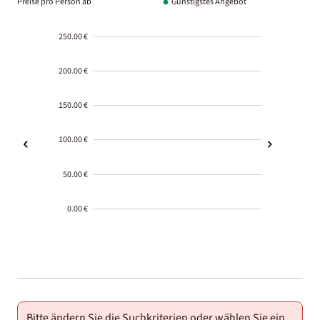
Preise pro Person ab
Günstigstes Angebot
250.00 €
200.00 €
150.00 €
100.00 €
50.00 €
0.00 €
2000-
01-02
Bitte ändern Sie die Suchkriterien oder wählen Sie ein