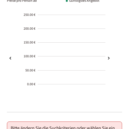
Preise pro Person ab
Günstigstes Angebot
250.00 €
200.00 €
150.00 €
100.00 €
50.00 €
0.00 €
2000-
01-02
Bitte ändern Sie die Suchkriterien oder wählen Sie ein