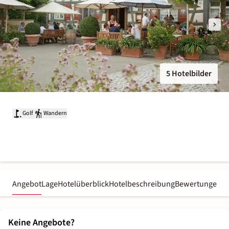
5 Hotelbilder
Golf
Wandern
Angebot
Lage
Hotelüberblick
Hotelbeschreibung
Bewertungen
Keine Angebote?