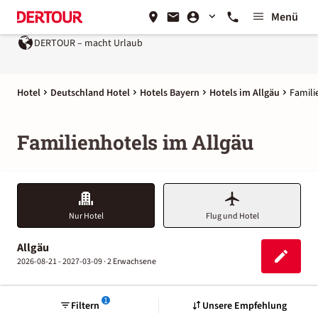
Menü
DERTOUR – macht Urlaub
Ein Unternehmen der
REWE Gro
Hotel
Deutschland Hotel
Hotels Bayern
Hotels im Allgäu
Famili
Familienhotels im Allgäu
Nur Hotel
Flug und Hotel
Allgäu
2026-08-21 - 2027-03-09 ·
2 Erwachsene
1
Filtern
Unsere Empfehlung