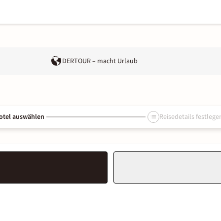
DERTOUR – macht Urlaub
otel auswählen
Reisedetails festlege