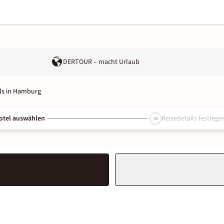
DERTOUR – macht Urlaub
ls in Hamburg
otel auswählen
Reisedetails festlege