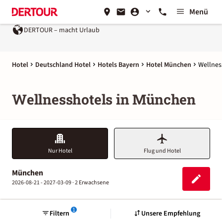
Menü
DERTOUR – macht Urlaub
Ein Unternehmen der
REWE G
Hotel
Deutschland Hotel
Hotels Bayern
Hotel München
Wellnes
Wellnesshotels in München
Nur Hotel
Flug und Hotel
München
2026-08-21 - 2027-03-09 ·
2 Erwachsene
1
Filtern
Unsere Empfehlung