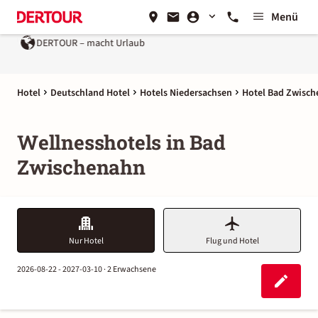
Menü
isen¹
DERTOUR – macht Urlaub
Hotel
Deutschland Hotel
Hotels Niedersachsen
Hotel Bad Zwisc
Wellnesshotels in Bad
Zwischenahn
Nur Hotel
Flug und Hotel
2026-08-22 - 2027-03-10 ·
2 Erwachsene