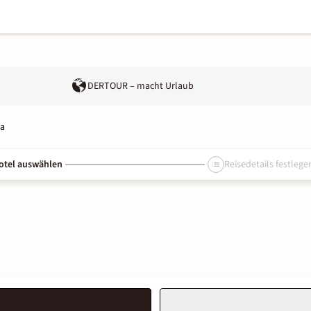
DERTOUR – macht Urlaub
ia
otel auswählen
Reisedetails festlege