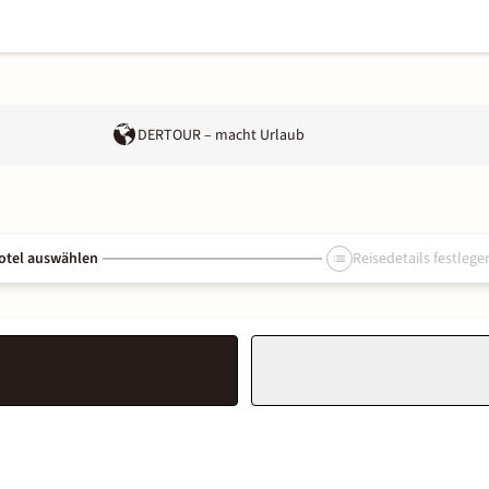
DERTOUR – macht Urlaub
otel auswählen
Reisedetails festlege