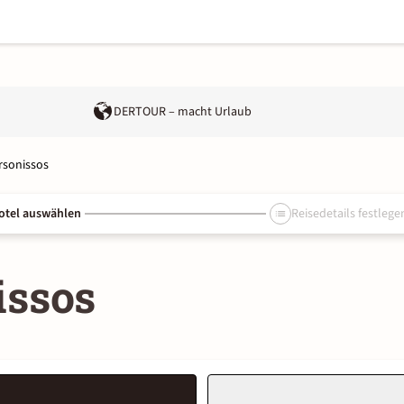
DERTOUR – macht Urlaub
rsonissos
otel auswählen
Reisedetails festlege
issos