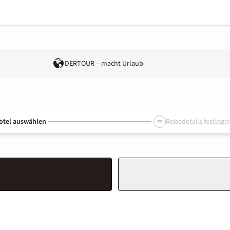
DERTOUR – macht Urlaub
otel auswählen
Reisedetails festlege