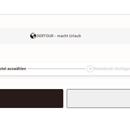
DERTOUR – macht Urlaub
otel auswählen
Reisedetails festlege