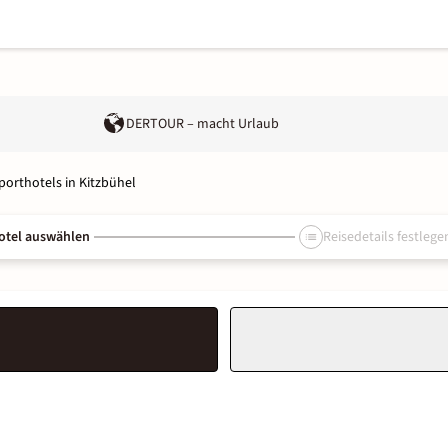
DERTOUR – macht Urlaub
porthotels in Kitzbühel
otel auswählen
Reisedetails festlege