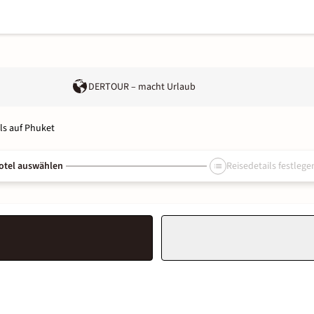
DERTOUR – macht Urlaub
els auf Phuket
otel auswählen
Reisedetails festlege