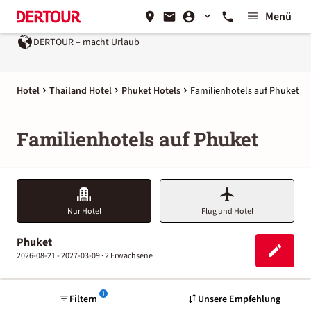
Menü
DERTOUR – macht Urlaub
Ein Unternehmen der
REWE 
Hotel
Thailand Hotel
Phuket Hotels
Familienhotels auf Phuket
Familienhotels auf Phuket
Nur Hotel
Flug und Hotel
Phuket
2026-08-21 - 2027-03-09 ·
2 Erwachsene
1
Filtern
Unsere Empfehlung