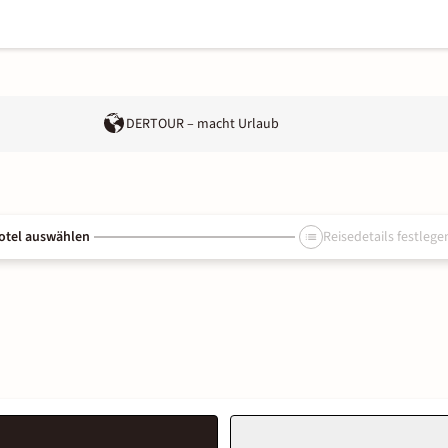
DERTOUR – macht Urlaub
otel auswählen
Reisedetails festlege