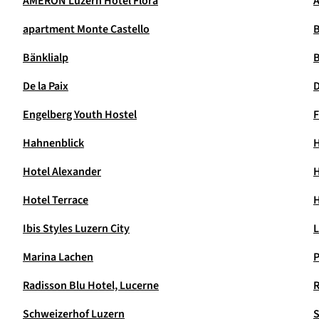
AMERON Luzern Hotel Flora
A
apartment Monte Castello
Bänklialp
B
De la Paix
D
Engelberg Youth Hostel
F
Hahnenblick
H
Hotel Alexander
H
Hotel Terrace
H
Ibis Styles Luzern City
L
Marina Lachen
P
Radisson Blu Hotel, Lucerne
R
Schweizerhof Luzern
S