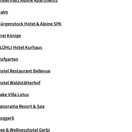
ndermatt Alpine Apartments
Balm
ürgenstock Hotel & Alpine SPA
rei Könige
LÜHLI Hotel Kurhaus
ofgarten
otel Restaurant Bellevue
otel Waldstätterhof
ake Villa Lotus
anorama Resort & Spa
oggerli
ee & Wellnesshotel Gerbi