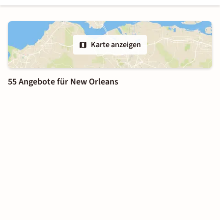
Karte anzeigen
55 Angebote für New Orleans