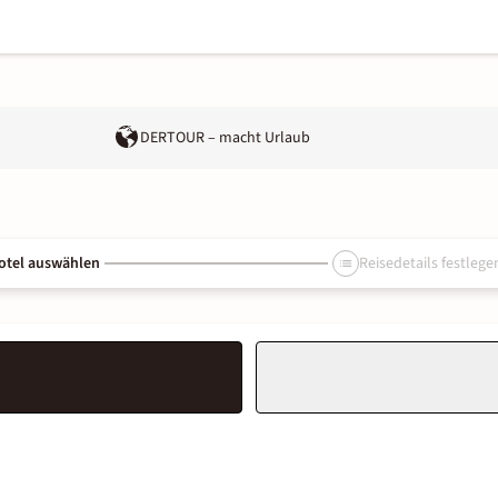
DERTOUR – macht Urlaub
otel auswählen
Reisedetails festlege