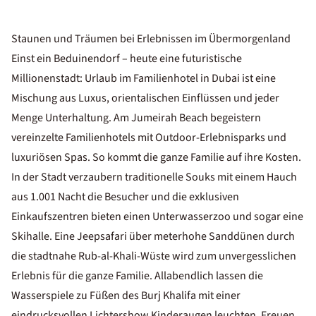
Staunen und Träumen bei Erlebnissen im Übermorgenland
Einst ein Beduinendorf – heute eine futuristische
Millionenstadt: Urlaub im Familienhotel in Dubai ist eine
Mischung aus Luxus, orientalischen Einflüssen und jeder
Menge Unterhaltung. Am Jumeirah Beach begeistern
vereinzelte Familienhotels mit Outdoor-Erlebnisparks und
luxuriösen Spas. So kommt die ganze Familie auf ihre Kosten.
In der Stadt verzaubern traditionelle Souks mit einem Hauch
aus 1.001 Nacht die Besucher und die exklusiven
Einkaufszentren bieten einen Unterwasserzoo und sogar eine
Skihalle. Eine Jeepsafari über meterhohe Sanddünen durch
die stadtnahe Rub-al-Khali-Wüste wird zum unvergesslichen
Erlebnis für die ganze Familie. Allabendlich lassen die
Wasserspiele zu Füßen des Burj Khalifa mit einer
eindrucksvollen Lichtershow Kinderaugen leuchten. Freuen