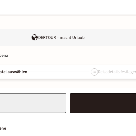
DERTOUR – macht Urlaub
lbena
otel auswählen
Reisedetails festlege
ene