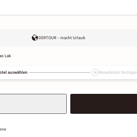
DERTOUR – macht Urlaub
ao Lak
otel auswählen
Reisedetails festlege
ene