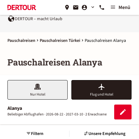
Menü
DERTOUR – macht Urlaub
Ein Unternehmen der
REWE G
Pauschalreisen
Pauschalreisen Türkei
Pauschalreisen Alanya
Pauschalreisen Alanya
Nur Hotel
Flug und Hotel
Alanya
Beliebiger Abflughafen ·
2026-08-22 - 2027-03-10 ·
2 Erwachsene
Filtern
Unsere Empfehlung