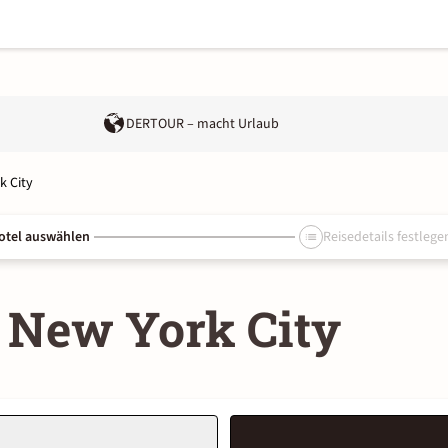
DERTOUR – macht Urlaub
k City
otel auswählen
Reisedetails festlege
 New York City