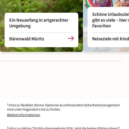
Schöne Urlaubszie
Ein Neuanfang in artgerechter
gibt es viele ­– hie
Umgebung
Favoriten
Bärenwald Müritz
Reiseziele mit Kin
1
Infos zu flexiblen Storno-Optionen & umfassendem Sicherheitsmanagement
sind unter folgendem Link zu finden.
Weitere Informationen
2
Infos zur Aktion "Frühbucherangebote 2026: Jetzt die besten Plätze sichern!"