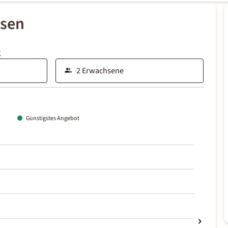
ssen
g
Günstigstes Angebot