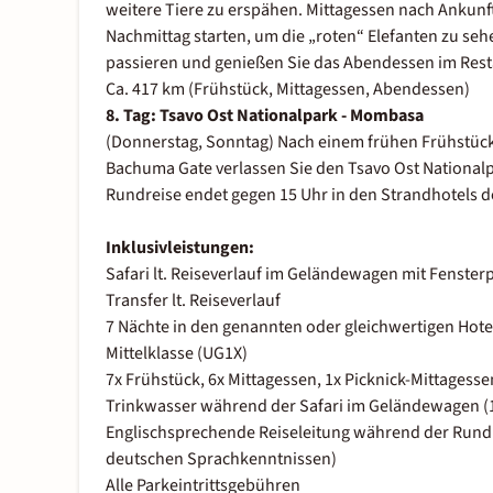
weitere Tiere zu erspähen. Mittagessen nach Ankunf
Nachmittag starten, um die „roten“ Elefanten zu sehe
passieren und genießen Sie das Abendessen im Resta
Ca. 417 km (Frühstück, Mittagessen, Abendessen)
8. Tag:
Tsavo Ost Nationalpark - Mombasa
(Donnerstag, Sonntag) Nach einem frühen Frühstück
Bachuma Gate verlassen Sie den Tsavo Ost Nationalp
Rundreise endet gegen 15 Uhr in den Strandhotels d
Inklusivleistungen:
Safari lt. Reiseverlauf im Geländewagen mit Fenster
Transfer lt. Reiseverlauf
7 Nächte in den genannten oder gleichwertigen Hot
Mittelklasse (UG1X)
7x Frühstück, 6x Mittagessen, 1x Picknick-Mittages
Trinkwasser während der Safari im Geländewagen (1
Englischsprechende Reiseleitung während der Rundr
deutschen Sprachkenntnissen)
Alle Parkeintrittsgebühren