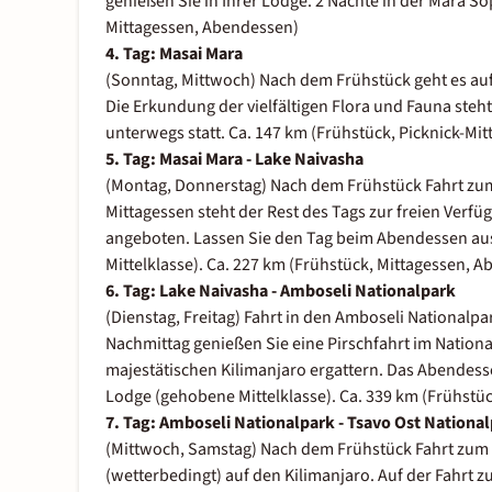
genießen Sie in Ihrer Lodge. 2 Nächte in der Mara S
Mittagessen, Abendessen)
4. Tag: Masai Mara
(Sonntag, Mittwoch) Nach dem Frühstück geht es auf 
Die Erkundung der vielfältigen Flora und Fauna steh
unterwegs statt. Ca. 147 km (Frühstück, Picknick-Mi
5. Tag: Masai Mara - Lake Naivasha
(Montag, Donnerstag) Nach dem Frühstück Fahrt zum 
Mittagessen steht der Rest des Tags zur freien Verfü
angeboten. Lassen Sie den Tag beim Abendessen aus
Mittelklasse). Ca. 227 km (Frühstück, Mittagessen, 
6. Tag: Lake Naivasha - Amboseli Nationalpark
(Dienstag, Freitag) Fahrt in den Amboseli Nationalp
Nachmittag genießen Sie eine Pirschfahrt im Nationa
majestätischen Kilimanjaro ergattern. Das Abendessen
Lodge (gehobene Mittelklasse). Ca. 339 km (Frühstü
7. Tag: Amboseli Nationalpark - Tsavo Ost Nationa
(Mittwoch, Samstag) Nach dem Frühstück Fahrt zum 
(wetterbedingt) auf den Kilimanjaro. Auf der Fahrt z