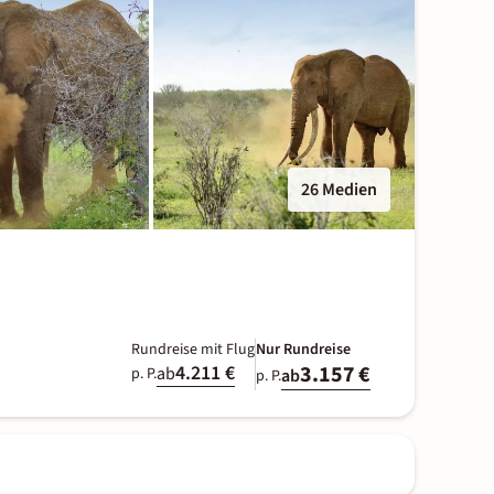
26 Medien
Rundreise mit Flug
Nur Rundreise
4.211 €
3.157 €
ab
p. P.
ab
p. P.