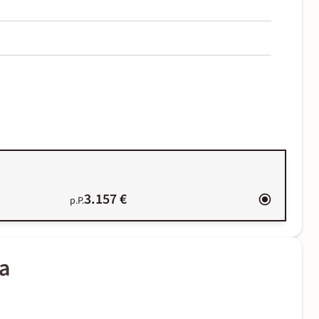
3.157 €
p.P.
ia