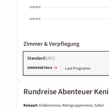
3150.00 €
3100.00 €
2000-
Zimmer & Verpflegung
01-02
Standard
(
UG1
)
ZIMMERDETAILS
Laut Programm
Rundreise Abenteuer Ken
Reiseart:
Erlebnisreise, Kleingruppenreise, Safari