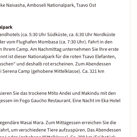
ke Naivasha, Amboseli Nationalpark, Tsavo Ost
alpark
ndhotels (ca. 5:30 Uhr Südküste, ca. 6:30 Uhr Nordküste
 oder vom Flughafen Mombasa (ca. 7:30 Uhr). Fahrt in den
in Ihrem Camp. Am Nachmittag unternehmen Sie Ihre erste
nt ist dieser Nationalpark für die roten Tsavo Elefanten,
„duschen“ und deshalb rot erscheinen. Zum Abendessen
ni Serena Camp (gehobene Mittelklasse). Ca. 321 km
sieren Sie das trockene Mtito Andei und Makindu mit den
gessen im Fogo Gaucho Restaurant. Eine Nacht im Eka Hotel
 legendäre Masai Mara. Zum Mittagessen erreichen Sie die
fahrt, um verschiedene Tiere aufzuspüren. Das Abendessen