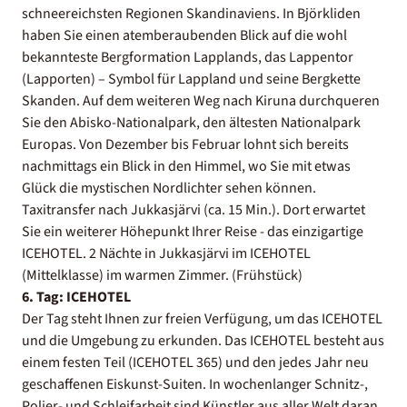
schneereichsten Regionen Skandinaviens. In Björkliden
haben Sie einen atemberaubenden Blick auf die wohl
bekannteste Bergformation Lapplands, das Lappentor
(Lapporten) – Symbol für Lappland und seine Bergkette
Skanden. Auf dem weiteren Weg nach Kiruna durchqueren
Sie den Abisko-Nationalpark, den ältesten Nationalpark
Europas. Von Dezember bis Februar lohnt sich bereits
nachmittags ein Blick in den Himmel, wo Sie mit etwas
Glück die mystischen Nordlichter sehen können.
Taxitransfer nach Jukkasjärvi (ca. 15 Min.). Dort erwartet
Sie ein weiterer Höhepunkt Ihrer Reise - das einzigartige
ICEHOTEL. 2 Nächte in Jukkasjärvi im ICEHOTEL
(Mittelklasse) im warmen Zimmer. (Frühstück)
6. Tag: ICEHOTEL
Der Tag steht Ihnen zur freien Verfügung, um das ICEHOTEL
und die Umgebung zu erkunden. Das ICEHOTEL besteht aus
einem festen Teil (ICEHOTEL 365) und den jedes Jahr neu
geschaffenen Eiskunst-Suiten. In wochenlanger Schnitz-,
Polier- und Schleifarbeit sind Künstler aus aller Welt daran