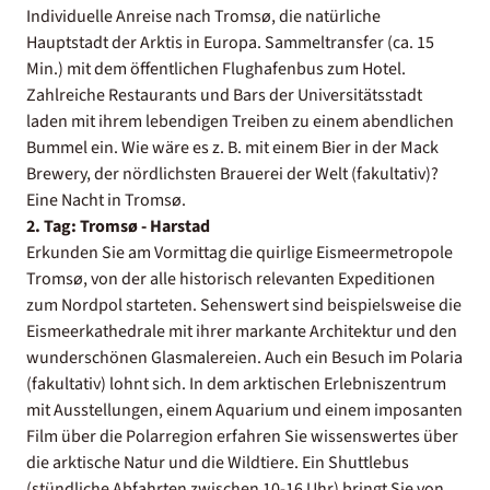
Individuelle Anreise nach Tromsø, die natürliche
Hauptstadt der Arktis in Europa. Sammeltransfer (ca. 15
Min.) mit dem öffentlichen Flughafenbus zum Hotel.
Zahlreiche Restaurants und Bars der Universitätsstadt
laden mit ihrem lebendigen Treiben zu einem abendlichen
Bummel ein. Wie wäre es z. B. mit einem Bier in der Mack
Brewery, der nördlichsten Brauerei der Welt (fakultativ)?
Eine Nacht in Tromsø.
2. Tag: Tromsø - Harstad
Erkunden Sie am Vormittag die quirlige Eismeermetropole
Tromsø, von der alle historisch relevanten Expeditionen
zum Nordpol starteten. Sehenswert sind beispielsweise die
Eismeerkathedrale mit ihrer markante Architektur und den
wunderschönen Glasmalereien. Auch ein Besuch im Polaria
(fakultativ) lohnt sich. In dem arktischen Erlebniszentrum
mit Ausstellungen, einem Aquarium und einem imposanten
Film über die Polarregion erfahren Sie wissenswertes über
die arktische Natur und die Wildtiere. Ein Shuttlebus
(stündliche Abfahrten zwischen 10-16 Uhr) bringt Sie von