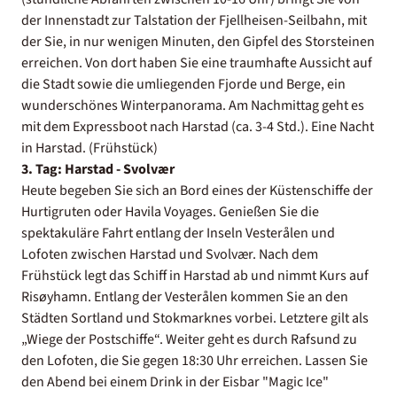
der Innenstadt zur Talstation der Fjellheisen-Seilbahn, mit
der Sie, in nur wenigen Minuten, den Gipfel des Storsteinen
erreichen. Von dort haben Sie eine traumhafte Aussicht auf
die Stadt sowie die umliegenden Fjorde und Berge, ein
wunderschönes Winterpanorama. Am Nachmittag geht es
mit dem Expressboot nach Harstad (ca. 3-4 Std.). Eine Nacht
in Harstad. (Frühstück)
3. Tag: Harstad - Svolvær
Heute begeben Sie sich an Bord eines der Küstenschiffe der
Hurtigruten oder Havila Voyages. Genießen Sie die
spektakuläre Fahrt entlang der Inseln Vesterålen und
Lofoten zwischen Harstad und Svolvær. Nach dem
Frühstück legt das Schiff in Harstad ab und nimmt Kurs auf
Risøyhamn. Entlang der Vesterålen kommen Sie an den
Städten Sortland und Stokmarknes vorbei. Letztere gilt als
„Wiege der Postschiffe“. Weiter geht es durch Rafsund zu
den Lofoten, die Sie gegen 18:30 Uhr erreichen. Lassen Sie
den Abend bei einem Drink in der Eisbar "Magic Ice"