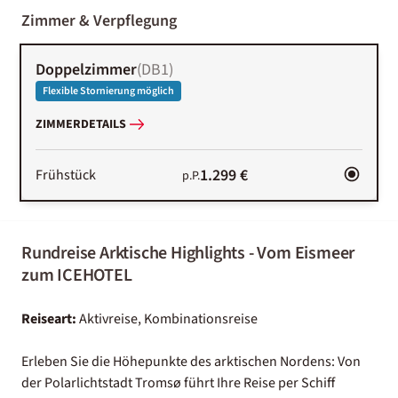
2000-
01-02
Zimmer & Verpflegung
Doppelzimmer
(
DB1
)
Flexible Stornierung möglich
ZIMMERDETAILS
1.299 €
Frühstück
p.P.
Rundreise Arktische Highlights - Vom Eismeer
zum ICEHOTEL
Reiseart:
Aktivreise, Kombinationsreise
Erleben Sie die Höhepunkte des arktischen Nordens: Von
der Polarlichtstadt Tromsø führt Ihre Reise per Schiff