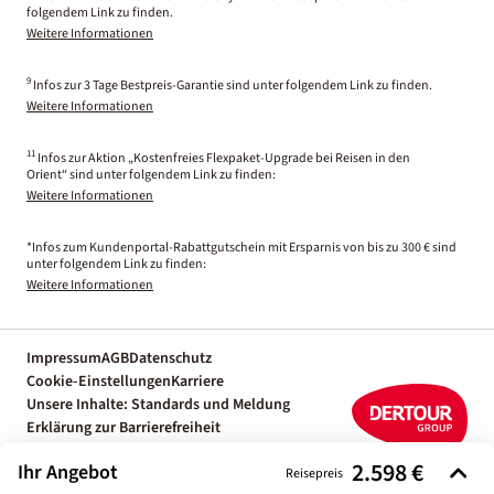
folgendem Link zu finden.
Weitere Informationen
9
Infos zur 3 Tage Bestpreis-Garantie sind unter folgendem Link zu finden.
Weitere Informationen
11
Infos zur Aktion „Kostenfreies Flexpaket-Upgrade bei Reisen in den
Orient“ sind unter folgendem Link zu finden:
Weitere Informationen
*Infos zum Kundenportal-Rabattgutschein mit Ersparnis von bis zu 300 € sind
unter folgendem Link zu finden:
Weitere Informationen
Impressum
AGB
Datenschutz
Cookie-Einstellungen
Karriere
Unsere Inhalte: Standards und Meldung
Erklärung zur Barrierefreiheit
Individuelle Reiseplanung mit einem
2.598 €
Ihr Angebot
Reiseexperten
Reisepreis