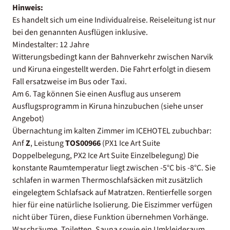
Hinweis:
Es handelt sich um eine Individualreise. Reiseleitung ist nur
bei den genannten Ausflügen inklusive.
Mindestalter: 12 Jahre
Witterungsbedingt kann der Bahnverkehr zwischen Narvik
und Kiruna eingestellt werden. Die Fahrt erfolgt in diesem
Fall ersatzweise im Bus oder Taxi.
Am 6. Tag können Sie einen Ausflug aus unserem
Ausflugsprogramm in Kiruna hinzubuchen (siehe unser
Angebot)
Übernachtung im kalten Zimmer im ICEHOTEL zubuchbar:
Anf
Z
, Leistung
TOS00966
(PX1 Ice Art Suite
Doppelbelegung, PX2 Ice Art Suite Einzelbelegung) Die
konstante Raumtemperatur liegt zwischen -5°C bis -8°C. Sie
schlafen in warmen Thermoschlafsäcken mit zusätzlich
eingelegtem Schlafsack auf Matratzen. Rentierfelle sorgen
hier für eine natürliche Isolierung. Die Eiszimmer verfügen
nicht über Türen, diese Funktion übernehmen Vorhänge.
Waschräume, Toiletten, Sauna sowie ein Umkleideraum