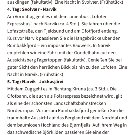
ausklingen (fakultativ). Eine Nacht in Svolvær. (Frühstück)
4. Tag: Svolvær - Narvik
Am Vormittag geht es mit dem Linienbus „Lofoten
Expressbus“ nach Narvik (ca. 4 Std.). Sie fahren über die
Lofaststraße, den Tjeldsund und am Ofotfjord entlang.
Kurz vor Narvik passieren Sie die Hängebrücke über den
Rombakkfjord – ein imposantes Bauwerk. In Narvik
empfehlen wir eine Fahrt mit der Gondelbahn auf den
Aussichtsberg Fagertoppen (fakultativ). Genießen Sie bei
guter Sicht den herrlichen Blick bis hin zu den Lofoten. Eine
Nacht in Narvik. (Frühstück)
5. Tag: Narvik - Jukkasjärvi
Mit dem Zug geht es in Richtung Kiruna (ca. 3 Std.). Die
Ofotbahn, die auch als Polarexpress bezeichnet wird, gilt
als eine der schönsten Landschaftsbahnstrecken
Nordeuropas. Vorbei am Rombakksfjord genießen Sie die
traumhafte Aussicht auf das Bergland mit dem Norddal und
dem baumlosen Hochland des Bjørnfjells. Auf Ihrem Weg in
das schwedische Björkliden passieren Sie eine der