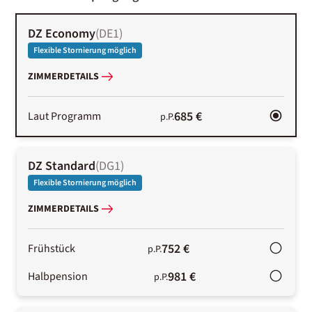
DZ Economy
(
DE1
)
Flexible Stornierung möglich
ZIMMERDETAILS
685 €
Laut Programm
p.P.
DZ Standard
(
DG1
)
Flexible Stornierung möglich
ZIMMERDETAILS
752 €
Frühstück
p.P.
981 €
Halbpension
p.P.