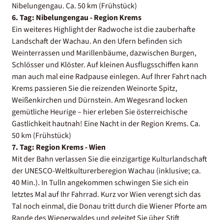
Nibelungengau. Ca. 50 km (Frühstück)
6. Tag: Nibelungengau - Region Krems
Ein weiteres Highlight der Radwoche ist die zauberhafte
Landschaft der Wachau. An den Ufern befinden sich
Weinterrassen und Marillenbäume, dazwischen Burgen,
Schlösser und Klöster. Auf kleinen Ausflugsschiffen kann
man auch mal eine Radpause einlegen. Auf Ihrer Fahrt nach
Krems passieren Sie die reizenden Weinorte Spitz,
Weißenkirchen und Dürnstein. Am Wegesrand locken
gemütliche Heurige – hier erleben Sie österreichische
Gastlichkeit hautnah! Eine Nacht in der Region Krems. Ca.
50 km (Frühstück)
7. Tag:
Region Krems - Wien
Mit der Bahn verlassen Sie die einzigartige Kulturlandschaft
der UNESCO-Weltkulturerberegion Wachau (inklusive; ca.
40 Min.). In Tulln angekommen schwingen Sie sich ein
letztes Mal auf Ihr Fahrrad. Kurz vor Wien verengt sich das
Tal noch einmal, die Donau tritt durch die Wiener Pforte am
Rande des Wienerwaldes und geleitet Sie über Stift