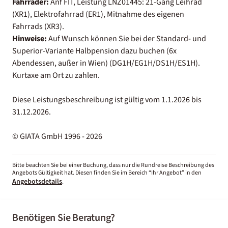
Fahrräder:
Anf FIT, Leistung LNZ01445: 21-Gang Leihrad
(XR1), Elektrofahrrad (ER1), Mitnahme des eigenen
Fahrrads (XR3).
Hinweise:
Auf Wunsch können Sie bei der Standard- und
Superior-Variante Halbpension dazu buchen (6x
Abendessen, außer in Wien) (DG1H/EG1H/DS1H/ES1H).
Kurtaxe am Ort zu zahlen.
Diese Leistungsbeschreibung ist gültig vom 1.1.2026 bis
31.12.2026.
© GIATA GmbH 1996 - 2026
Bitte beachten Sie bei einer Buchung, dass nur die Rundreise Beschreibung des
Angebots Gültigkeit hat. Diesen finden Sie im Bereich “Ihr Angebot” in den
Angebotsdetails
.
Benötigen Sie Beratung?