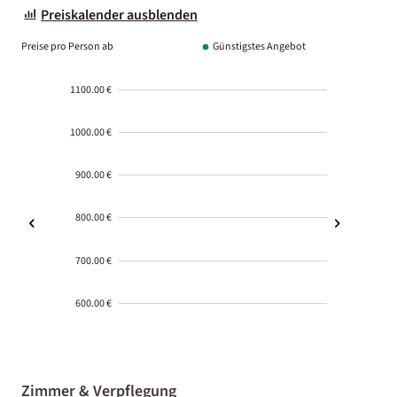
Preiskalender ausblenden
Preise pro Person ab
Günstigstes Angebot
1100.00 €
1000.00 €
900.00 €
800.00 €
700.00 €
600.00 €
2000-
01-02
Zimmer & Verpflegung