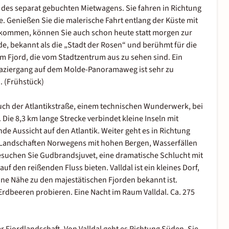
es separat gebuchten Mietwagens. Sie fahren in Richtung
 Genießen Sie die malerische Fahrt entlang der Küste mit
ankommen, können Sie auch schon heute statt morgen zur
lde, bekannt als die „Stadt der Rosen“ und berühmt für die
em Fjord, die vom Stadtzentrum aus zu sehen sind. Ein
paziergang auf dem Molde-Panoramaweg ist sehr zu
. (Frühstück)
uch der Atlantikstraße, einem technischen Wunderwerk, bei
ie 8,3 km lange Strecke verbindet kleine Inseln mit
Aussicht auf den Atlantik. Weiter geht es in Richtung
n Landschaften Norwegens mit hohen Bergen, Wasserfällen
esuchen Sie Gudbrandsjuvet, eine dramatische Schlucht mit
uf den reißenden Fluss bieten. Valldal ist ein kleines Dorf,
ine Nähe zu den majestätischen Fjorden bekannt ist.
rdbeeren probieren. Eine Nacht im Raum Valldal. Ca. 275