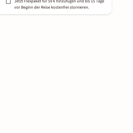
Jetzt Flexpaket für 59 € hinzufügen und bis 15 Tage
vor Beginn der Reise kostenfrei stornieren.