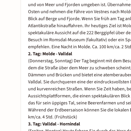
und von Meer und Fjorden umgeben ist. Übernahme d
Osten und nehmen die Fähre von Vestnes nach Molde.
Blick auf Berge und Fjorde. Wenn Sie früh am Tag 
Atlantikstraße hinauffahren. Ihr heutiges Ziel ist Mo
spektakuläre Aussicht auf die 222 Berggipfel über d
Besuch im Romsdal-Museum (fakultativ) oder ein S
empfehlen. Eine Nacht in Molde. Ca. 100 km/ca. 2 Std
2. Tag: Molde - Valldal
(Donnerstag, Sonntag) Der Tag beginnt mit dem Bes
dem die Straße über dem Meer zu schweben scheint. D
Dämmen und Brücken und bietet eine atemberaubende 
Valldal. Sie durchqueren eine der eindrucksvollste
und kurvenreichen Straßen. Wenn Sie Zeit haben, b
Aussichtsplattformen, die einen spektakulären Blick a
das für sein üppiges Tal, seine Beerenfarmen und se
Während der Erdbeersaison können Sie die lokalen E
km/ca. 4 Std. (Frühstück)
3. Tag: Valldal - Hornindal