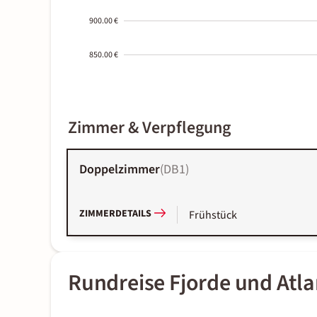
900.00 €
850.00 €
2000-
Zimmer & Verpflegung
01-02
Doppelzimmer
(
DB1
)
ZIMMERDETAILS
Frühstück
Rundreise Fjorde und Atla