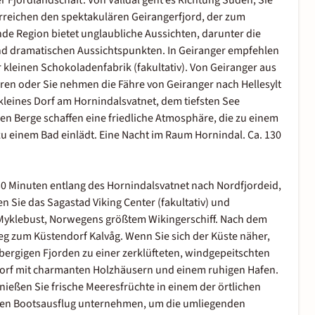
r Fjordlandschaft. Von Valldal geht es Richtung Süden, Sie
erreichen den spektakulären Geirangerfjord, der zum
 Region bietet unglaubliche Aussichten, darunter die
nd dramatischen Aussichtspunkten. In Geiranger empfehlen
kleinen Schokoladenfabrik (fakultativ). Von Geiranger aus
ren oder Sie nehmen die Fähre von Geiranger nach Hellesylt
 kleines Dorf am Hornindalsvatnet, dem tiefsten See
en Berge schaffen eine friedliche Atmosphäre, die zu einem
 einem Bad einlädt. Eine Nacht im Raum Hornindal. Ca. 130
30 Minuten entlang des Hornindalsvatnet nach Nordfjordeid,
n Sie das Sagastad Viking Center (fakultativ) und
Myklebust, Norwegens größtem Wikingerschiff. Nach dem
g zum Küstendorf Kalvåg. Wenn Sie sich der Küste näher,
 bergigen Fjorden zu einer zerklüfteten, windgepeitschten
erdorf mit charmanten Holzhäusern und einem ruhigen Hafen.
eßen Sie frische Meeresfrüchte in einem der örtlichen
 einen Bootsausflug unternehmen, um die umliegenden