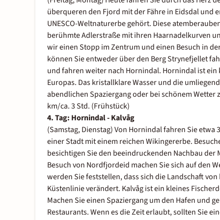
(Freitag, Montag) Heute fahren Sie durch das Herz de
überqueren den Fjord mit der Fähre in Eidsdal und 
UNESCO-Weltnaturerbe gehört. Diese atemberaubende
berühmte Adlerstraße mit ihren Haarnadelkurven u
wir einen Stopp im Zentrum und einen Besuch in der 
können Sie entweder über den Berg Strynefjellet fah
und fahren weiter nach Hornindal. Hornindal ist ein
Europas. Das kristallklare Wasser und die umliegend
abendlichen Spaziergang oder bei schönem Wetter zu
km/ca. 3 Std. (Frühstück)
4. Tag: Hornindal - Kalvåg
(Samstag, Dienstag) Von Hornindal fahren Sie etwa 
einer Stadt mit einem reichen Wikingererbe. Besuche
besichtigen Sie den beeindruckenden Nachbau der 
Besuch von Nordfjordeid machen Sie sich auf den We
werden Sie feststellen, dass sich die Landschaft von
Küstenlinie verändert. Kalvåg ist ein kleines Fisch
Machen Sie einen Spaziergang um den Hafen und geni
Restaurants. Wenn es die Zeit erlaubt, sollten Sie