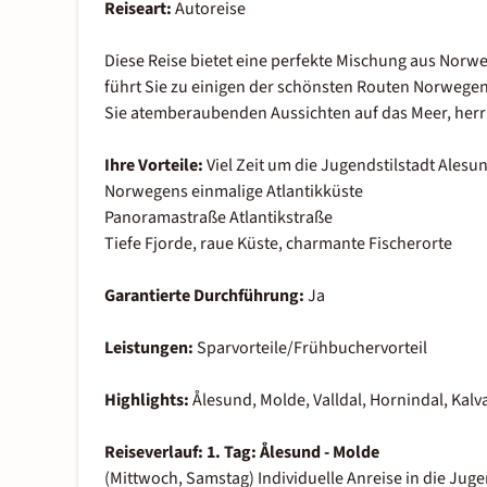
Reiseart:
Autoreise
Diese Reise bietet eine perfekte Mischung aus No
führt Sie zu einigen der schönsten Routen Norwegen
Sie atemberaubenden Aussichten auf das Meer, herr
Ihre Vorteile:
Viel Zeit um die Jugendstilstadt Ales
Norwegens einmalige Atlantikküste
Panoramastraße Atlantikstraße
Tiefe Fjorde, raue Küste, charmante Fischerorte
Garantierte Durchführung:
Ja
Leistungen:
Sparvorteile/Frühbuchervorteil
Highlights:
Ålesund, Molde, Valldal, Hornindal, Kalv
Reiseverlauf:
1. Tag: Ålesund - Molde
(Mittwoch, Samstag) Individuelle Anreise in die Jug