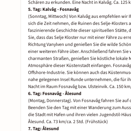
Schären zu erkunden. Eine Nacht in Kalvåg. Ca. 125 k
5. Tag: Kalvåg - Fosnavåg
(Sonntag, Mittwoch) Von Kalvåg aus empfehlen wir Ih
sich die Zeit nehmen, die Ruinen des Selje-Klosters
faszinierende Geschichte dieser spirituellen Stätte,
Sie, dass das Selje Kloster nur mit einer Fähre zu er
Richtung Vanylven und genießen Sie die wilde Schönh
einer weiteren Fähre über. Anschließend fahren Sie
charmanten Straßen, genießen Sie köstliche lokale 
Atmosphäre dieser Küstenstadt einfangen. Fosnavåg 
Offshore-Industrie. Sie können auch das Küstenmuse
nahe gelegenen Insel Runde unternehmen, die für ihr
Nacht im Raum Fosnavåg bzw. Ulsteinvik. Ca. 150 km/
6. Tag: Fosnavåg - Ålesund
(Montag, Donnerstag). Von Fosnavåg fahren Sie auf 
Beenden Sie den Tag mit einer Wanderung zum Aussi
die Stadt mit Hafen und ihren vielen Jugendstil-Häu
Ålesund. Ca. 73 km/ca. 2 Std. (Frühstück)
7. Tag: Ålesund