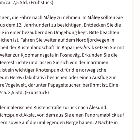
m/ca. 2,5 Std. (Frühstück)
nen, die Fähre nach Måløy zu nehmen. In Måløy sollten Sie
 aus dem 12. Jahrhundert zu besichtigen. Entdecken Sie die
 die in einer bezaubernden Umgebung liegt. Bitte beachten
reichen ist. Fahren Sie weiter auf dem Nordfjordvegen in
eit der Küstenlandschaft. In Koparnes-Årvik setzen Sie mit
 weiter zur Kjøpmannsgata in Fosnavåg. Erkunden Sie die
Meeresfrüchte und lassen Sie sich von der maritimen
ist ein wichtiger Knotenpunkt für die norwegische
um Herøy (fakultativ) besuchen oder einen Ausflug zur
e Vogelwelt, darunter Papageitaucher, berühmt ist. Eine
ca. 3,5 Std. (Frühstück)
der malerischen Küstenstraße zurück nach Ålesund.
chtspunkt Aksla, von dem aus Sie einen Panoramablick auf
sern sowie auf die umliegenden Berge haben. 2 Nächte in