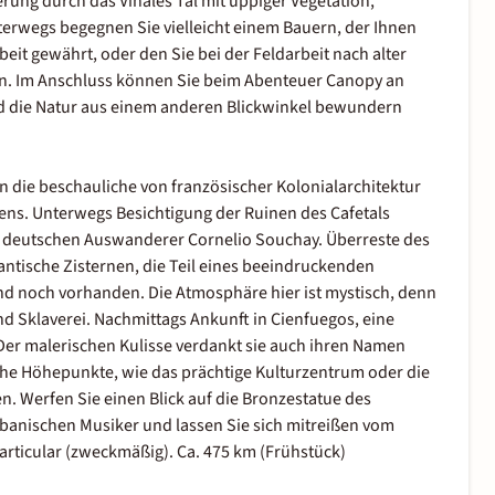
rung durch das Viñales Tal mit üppiger Vegetation,
terwegs begegnen Sie vielleicht einem Bauern, der Ihnen
eit gewährt, oder den Sie bei der Feldarbeit nach alter
n. Im Anschluss können Sie beim Abenteuer Canopy an
nd die Natur aus einem anderen Blickwinkel bewundern
n die beschauliche von französischer Kolonialarchitektur
dens. Unterwegs Besichtigung der Ruinen des Cafetals
m deutschen Auswanderer Cornelio Souchay. Überreste des
ntische Zisternen, die Teil eines beeindruckenden
ind noch vorhanden. Die Atmosphäre hier ist mystisch, denn
 Sklaverei. Nachmittags Ankunft in Cienfuegos, eine
Der malerischen Kulisse verdankt sie auch ihren Namen
che Höhepunkte, wie das prächtige Kulturzentrum oder die
. Werfen Sie einen Blick auf die Bronzestatue des
banischen Musiker und lassen Sie sich mitreißen vom
 Particular (zweckmäßig). Ca. 475 km (Frühstück)