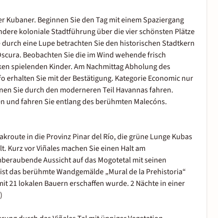
er Kubaner. Beginnen Sie den Tag mit einem Spaziergang
sondere koloniale Stadtführung über die vier schönsten Plätze
durch eine Lupe betrachten Sie den historischen Stadtkern
Oscura. Beobachten Sie die im Wind wehende frisch
ken spielenden Kinder. Am Nachmittag Abholung des
o erhalten Sie mit der Bestätigung. Kategorie Economic nur
nen Sie durch den moderneren Teil Havannas fahren.
en und fahren Sie entlang des berühmten Malecóns.
route in die Provinz Pinar del Río, die grüne Lunge Kubas
lt. Kurz vor Viñales machen Sie einen Halt am
mberaubende Aussicht auf das Mogotetal mit seinen
 ist das berühmte Wandgemälde „Mural de la Prehistoria“
 21 lokalen Bauern erschaffen wurde. 2 Nächte in einer
)