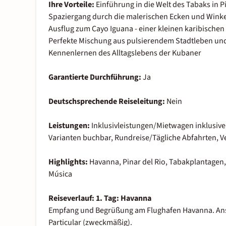
Ihre Vorteile:
Einführung in die Welt des Tabaks in P
Spaziergang durch die malerischen Ecken und Winke
Ausflug zum Cayo Iguana - einer kleinen karibische
Perfekte Mischung aus pulsierendem Stadtleben un
Kennenlernen des Alltagslebens der Kubaner
Garantierte Durchführung:
Ja
Deutschsprechende Reiseleitung:
Nein
Leistungen:
Inklusivleistungen/Mietwagen inklusiv
Varianten buchbar, Rundreise/Tägliche Abfahrten, V
Highlights:
Havanna, Pinar del Rio, Tabakplantagen, 
Música
Reiseverlauf:
1. Tag: Havanna
Empfang und Begrüßung am Flughafen Havanna. Ansch
Particular (zweckmäßig).