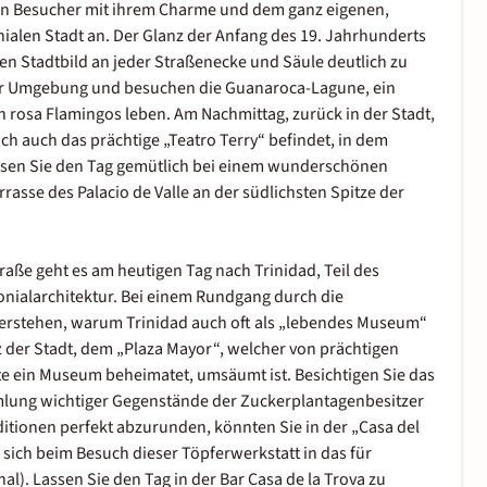
en Besucher mit ihrem Charme und dem ganz eigenen,
ialen Stadt an. Der Glanz der Anfang des 19. Jahrhunderts
en Stadtbild an jeder Straßenecke und Säule deutlich zu
der Umgebung und besuchen die Guanaroca-Lagune, ein
 rosa Flamingos leben. Am Nachmittag, zurück in der Stadt,
h auch das prächtige „Teatro Terry“ befindet, in dem
assen Sie den Tag gemütlich bei einem wunderschönen
rasse des Palacio de Valle an der südlichsten Spitze der
ße geht es am heutigen Tag nach Trinidad, Teil des
onialarchitektur. Bei einem Rundgang durch die
erstehen, warum Trinidad auch oft als „lebendes Museum“
z der Stadt, dem „Plaza Mayor“, welcher von prächtigen
te ein Museum beheimatet, umsäumt ist. Besichtigen Sie das
ung wichtiger Gegenstände der Zuckerplantagenbesitzer
ditionen perfekt abzurunden, könnten Sie in der „Casa del
sich beim Besuch dieser Töpferwerkstatt in das für
l). Lassen Sie den Tag in der Bar Casa de la Trova zu