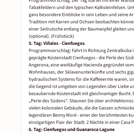
Programmvorschlag: Der Tag startet mit einer Wande
Tabakfeldern und den typischen Kalksteinfelsen. Un
ganz besondere Einblicke in sein Leben und seine Arb
Tradition mit Karren und Ochsen beobachten könne
einer Seilrutsche entlang der Baumwipfel gleiten u
(optional). (Frühstück)
5. Tag: Viñales - Cienfuegos
Programmvorschlag: Fahrt in Richtung Zentralkuba i
geprägte Küstenstadt Cienfuegos - die Perle des Sü
Angerona, eine weitläufige Hacienda gegründet vo
Wohnhauses, der Sklavenunterkünfte und sechs giga
hydraulischen Systems für die Kaffeeernte waren, s
die Gegend ist umgeben von Legenden über Liebe und
bezaubernde Küstenstadt mit gleichnamiger Bucht. 
„Perle des Südens“. Staunen Sie über architektonis
vielen kolonialen Gebäude, die die Gassen schmücken
legendären Benny Moré - einer der berühmtesten ku
einzigartigen Flair der Stadt. 2 Nächte in einer Casa
6. Tag: Cienfuegos und Guanaroca Lagune