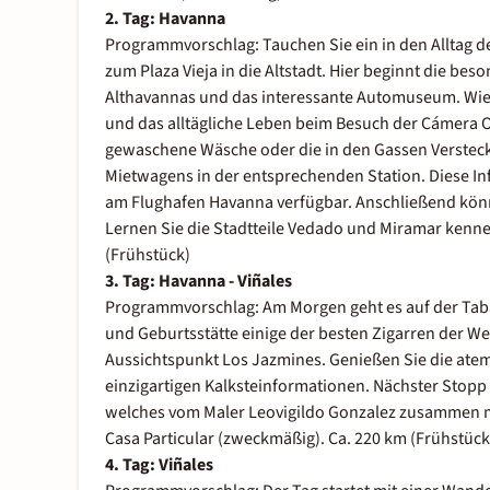
2. Tag: Havanna
Programmvorschlag: Tauchen Sie ein in den Alltag d
zum Plaza Vieja in die Altstadt. Hier beginnt die be
Althavannas und das interessante Automuseum. Wie 
und das alltägliche Leben beim Besuch der Cámera 
gewaschene Wäsche oder die in den Gassen Verstec
Mietwagens in der entsprechenden Station. Diese Inf
am Flughafen Havanna verfügbar. Anschließend kön
Lernen Sie die Stadtteile Vedado und Miramar kenn
(Frühstück)
3. Tag: Havanna - Viñales
Programmvorschlag: Am Morgen geht es auf der Tabak
und Geburtsstätte einige der besten Zigarren der We
Aussichtspunkt Los Jazmines. Genießen Sie die ate
einzigartigen Kalksteinformationen. Nächster Stopp
welches vom Maler Leovigildo Gonzalez zusammen mit
Casa Particular (zweckmäßig). Ca. 220 km (Frühstück
4. Tag: Viñales