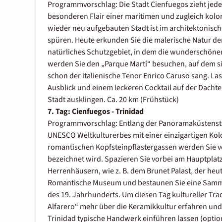
Programmvorschlag: Die Stadt Cienfuegos zieht jed
besonderen Flair einer maritimen und zugleich kolon
wieder neu aufgebauten Stadt ist im architektonisch
spüren. Heute erkunden Sie die malerische Natur 
natürliches Schutzgebiet, in dem die wunderschönen
werden Sie den „Parque Martí“ besuchen, auf dem sic
schon der italienische Tenor Enrico Caruso sang. L
Ausblick und einem leckeren Cocktail auf der Dachter
Stadt ausklingen. Ca. 20 km (Frühstück)
7. Tag: Cienfuegos - Trinidad
Programmvorschlag: Entlang der Panoramaküstenstra
UNESCO Weltkulturerbes mit einer einzigartigen Kol
romantischen Kopfsteinpflastergassen werden Sie v
bezeichnet wird. Spazieren Sie vorbei am Hauptplat
Herrenhäusern, wie z. B. dem Brunet Palast, der heu
Romantische Museum und bestaunen Sie eine Samml
des 19. Jahrhunderts. Um diesen Tag kultureller Tra
Alfarero“ mehr über die Keramikkultur erfahren und 
Trinidad typische Handwerk einführen lassen (optiona