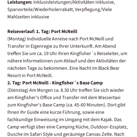
Leistungen:
Inklusivleistungen/Aktivitäten inklusive,
Sparvorteile/Wiederholerrabatt, Verpflegung/Viele
Mahlzeiten inklusive
Reiseverlauf:
1. Tag: Port McNeill
(Montag) Individuelle Anreise nach Port McNeill und
Transfer in Eigenregie zu Ihrer Unterkunft. Am Abend
treffen Sie um ca. 19 Uhr Ihren Kingfisher´s Reiseleiter, um
nähere Informationen zum Ablauf und den Aktivitäten der
nächsten Tage zu bekommen. Eine Nacht im Black Bear
Resort in Port McNeill.
2. Tag: Port McNeill - Kingfisher´s Base Camp
(Dienstag) Am Morgen ca. 8.30 Uhr treffen Sie sich wieder
am Kingfisher's Office und Transfer mit dem Wassertaxi
zum Kingfisher's Base Camp (ca. 45-60 Minuten). Dort gibt
Ihnen Ihr Guide eine kurze Führung, sowie eine
fachkundige Einweisung im Umgang mit dem Kajak. Das
Camp verfügt über eine Camping Küche, Outdoor-Essplatz,
Dusche im Safari Style und geräumige Canvas Zelte. Nach