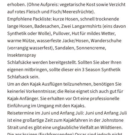
erhoben. (Ohne Aufpreis: vegetarische Kost sowie Verzicht
auf rotes Fleisch und Fisch/Meeresfrüchte).
Empfohlene Packliste: kurze Hosen, schnell trocknende
lange Hosen, Badesachen, Zwei Langarmshirts (eins davon
Synthetik oder Wolle), Pullover, Hut für mildes Wetter,
warme Mütze, wasserfeste Jacke/Hosen, Wanderschuhe
(vorrangig wasserfest), Sandalen, Sonnencreme,
Insektenspray
Schlafsäcke werden bereitgestellt. Sollten Sie aber Ihren
eigenen mitbringen, sollte dieser ein 3 Season Synthetik
Schlafsack sein.
Um an den Kajak Ausflügen teilzunehmen, benötigen Sie
keinerlei Vorkenntnisse; die Reise eignet sich auch gut für
Kajak-Anfänger. Sie erhalten vor Ort eine professionelle
Einführung im Umgang mit den Kajaks.
Reisetermine im Juni und Anfang Juli: Juni und Anfang Juli
ist eine großartige Zeit zum Kajakfahren in der Johnstone
Strait und es gibt eine unglaubliche Vielfalt an Wildtieren.
Die ansässigen (fischfressenden) Orcas sind jedoch nicht