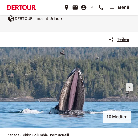
Menü
DERTOUR – macht Urlaub
Teilen
10 Medien
Kanada · British Columbia · Port McNeill