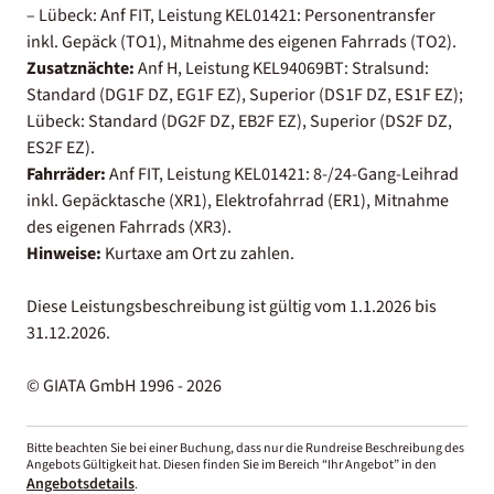
– Lübeck: Anf FIT, Leistung KEL01421: Personentransfer
inkl. Gepäck (TO1), Mitnahme des eigenen Fahrrads (TO2).
Zusatznächte:
Anf H, Leistung KEL94069BT: Stralsund:
Standard (DG1F DZ, EG1F EZ), Superior (DS1F DZ, ES1F EZ);
Lübeck: Standard (DG2F DZ, EB2F EZ), Superior (DS2F DZ,
ES2F EZ).
Fahrräder:
Anf FIT, Leistung KEL01421: 8-/24-Gang-Leihrad
inkl. Gepäcktasche (XR1), Elektrofahrrad (ER1), Mitnahme
des eigenen Fahrrads (XR3).
Hinweise:
Kurtaxe am Ort zu zahlen.
Diese Leistungsbeschreibung ist gültig vom 1.1.2026 bis
31.12.2026.
© GIATA GmbH 1996 - 2026
Bitte beachten Sie bei einer Buchung, dass nur die Rundreise Beschreibung des
Angebots Gültigkeit hat. Diesen finden Sie im Bereich “Ihr Angebot” in den
Angebotsdetails
.