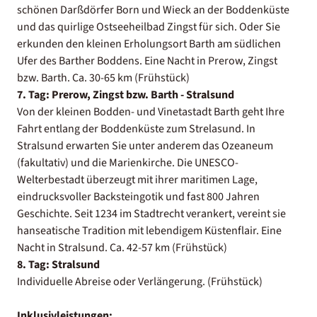
schönen Darßdörfer Born und Wieck an der Boddenküste
und das quirlige Ostseeheilbad Zingst für sich. Oder Sie
erkunden den kleinen Erholungsort Barth am südlichen
Ufer des Barther Boddens. Eine Nacht in Prerow, Zingst
bzw. Barth. Ca. 30-65 km (Frühstück)
7. Tag: Prerow, Zingst bzw. Barth - Stralsund
Von der kleinen Bodden- und Vinetastadt Barth geht Ihre
Fahrt entlang der Boddenküste zum Strelasund. In
Stralsund erwarten Sie unter anderem das Ozeaneum
(fakultativ) und die Marienkirche. Die UNESCO-
Welterbestadt überzeugt mit ihrer maritimen Lage,
eindrucksvoller Backsteingotik und fast 800 Jahren
Geschichte. Seit 1234 im Stadtrecht verankert, vereint sie
hanseatische Tradition mit lebendigem Küstenflair. Eine
Nacht in Stralsund. Ca. 42-57 km (Frühstück)
8. Tag: Stralsund
Individuelle Abreise oder Verlängerung. (Frühstück)
Inklusivleistungen: