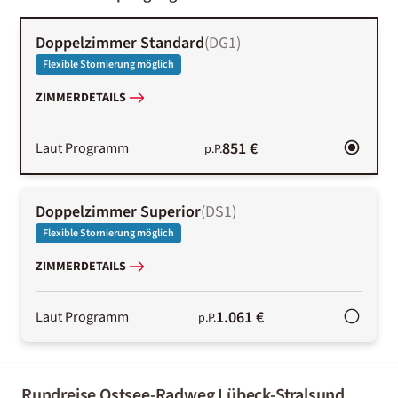
Doppelzimmer Standard
(
DG1
)
Flexible Stornierung möglich
ZIMMERDETAILS
851 €
Laut Programm
p.P.
Doppelzimmer Superior
(
DS1
)
Flexible Stornierung möglich
ZIMMERDETAILS
1.061 €
Laut Programm
p.P.
Rundreise Ostsee-Radweg Lübeck-Stralsund