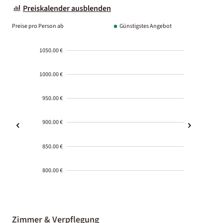
Preiskalender ausblenden
Preise pro Person ab
Günstigstes Angebot
1050.00 €
1000.00 €
950.00 €
900.00 €
850.00 €
800.00 €
2000-
01-02
Zimmer & Verpflegung