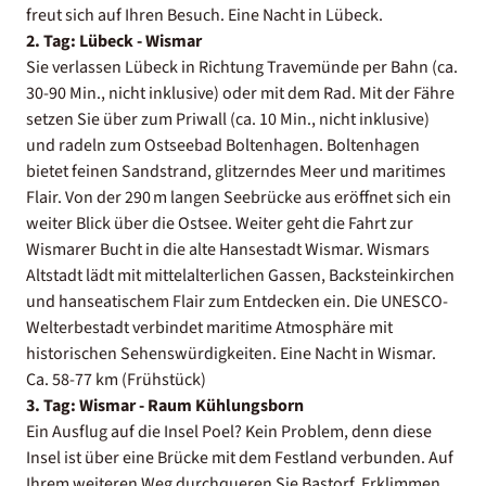
freut sich auf Ihren Besuch. Eine Nacht in Lübeck.
2. Tag: Lübeck - Wismar
Sie verlassen Lübeck in Richtung Travemünde per Bahn (ca.
30-90 Min., nicht inklusive) oder mit dem Rad. Mit der Fähre
setzen Sie über zum Priwall (ca. 10 Min., nicht inklusive)
und radeln zum Ostseebad Boltenhagen. Boltenhagen
bietet feinen Sandstrand, glitzerndes Meer und maritimes
Flair. Von der 290 m langen Seebrücke aus eröffnet sich ein
weiter Blick über die Ostsee. Weiter geht die Fahrt zur
Wismarer Bucht in die alte Hansestadt Wismar. Wismars
Altstadt lädt mit mittelalterlichen Gassen, Backsteinkirchen
und hanseatischem Flair zum Entdecken ein. Die UNESCO-
Welterbestadt verbindet maritime Atmosphäre mit
historischen Sehenswürdigkeiten. Eine Nacht in Wismar.
Ca. 58-77 km (Frühstück)
3. Tag: Wismar - Raum Kühlungsborn
Ein Ausflug auf die Insel Poel? Kein Problem, denn diese
Insel ist über eine Brücke mit dem Festland verbunden. Auf
Ihrem weiteren Weg durchqueren Sie Bastorf. Erklimmen