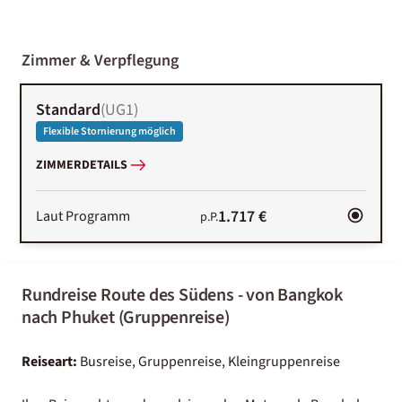
2000-
01-02
Zimmer & Verpflegung
Standard
(
UG1
)
Flexible Stornierung möglich
ZIMMERDETAILS
1.717 €
Laut Programm
p.P.
Rundreise Route des Südens - von Bangkok
nach Phuket (Gruppenreise)
Reiseart:
Busreise, Gruppenreise, Kleingruppenreise