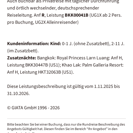
Auch buchbar als Privatreise mit täglicher Durchführung
und örtlich wechselnder, deutschsprechender
Reiseleitung. Anf
R
, Leistung
BKK00041B
(UG1X ab 2 Pers.
pro Buchung, UG2X Alleinreisender)
Kundeninformation:
Kind:
0-1 J. (ohne Zusatzbett), 2-11 J.
(im Zusatzbett).
Zusatznächte:
Bangkok: Royal Princess Larn Luang: Anf H,
Leistung BKK30447B (US1); Khao Lak: Palm Galleria Resort:
Anf H, Leistung HKT32063B (US1).
Diese Leistungsbeschreibung ist gültig vom 1.11.2025 bis
31.10.2026.
© GIATA GmbH 1996 - 2026
Bitte beachten Sie bei einer Buchung, dass nur die Rundreise Beschreibung des
Angebots Gültigkeit hat. Diesen finden Sie im Bereich “Ihr Angebot” in den