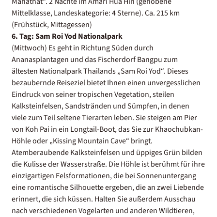
Mahathat“. 2 Nächte im Amari Hua Hin (gehobene
Mittelklasse, Landeskategorie: 4 Sterne). Ca. 215 km
(Frühstück, Mittagessen)
6. Tag: Sam Roi Yod Nationalpark
(Mittwoch) Es geht in Richtung Süden durch
Ananasplantagen und das Fischerdorf Bangpu zum
ältesten Nationalpark Thailands „Sam Roi Yod“. Dieses
bezaubernde Reiseziel bietet Ihnen einen unvergesslichen
Eindruck von seiner tropischen Vegetation, steilen
Kalksteinfelsen, Sandstränden und Sümpfen, in denen
viele zum Teil seltene Tierarten leben. Sie steigen am Pier
von Koh Pai in ein Longtail-Boot, das Sie zur Khaochubkan-
Höhle oder „Kissing Mountain Cave“ bringt.
Atemberaubende Kalksteinfelsen und üppiges Grün bilden
die Kulisse der Wasserstraße. Die Höhle ist berühmt für ihre
einzigartigen Felsformationen, die bei Sonnenuntergang
eine romantische Silhouette ergeben, die an zwei Liebende
erinnert, die sich küssen. Halten Sie außerdem Ausschau
nach verschiedenen Vogelarten und anderen Wildtieren,