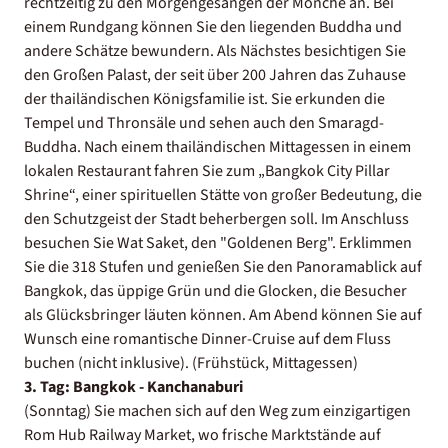
rechtzeitig zu den Morgengesängen der Mönche an. Bei
einem Rundgang können Sie den liegenden Buddha und
andere Schätze bewundern. Als Nächstes besichtigen Sie
den Großen Palast, der seit über 200 Jahren das Zuhause
der thailändischen Königsfamilie ist. Sie erkunden die
Tempel und Thronsäle und sehen auch den Smaragd-
Buddha. Nach einem thailändischen Mittagessen in einem
lokalen Restaurant fahren Sie zum „Bangkok City Pillar
Shrine“, einer spirituellen Stätte von großer Bedeutung, die
den Schutzgeist der Stadt beherbergen soll. Im Anschluss
besuchen Sie Wat Saket, den "Goldenen Berg". Erklimmen
Sie die 318 Stufen und genießen Sie den Panoramablick auf
Bangkok, das üppige Grün und die Glocken, die Besucher
als Glücksbringer läuten können. Am Abend können Sie auf
Wunsch eine romantische Dinner-Cruise auf dem Fluss
buchen (nicht inklusive). (Frühstück, Mittagessen)
3. Tag: Bangkok - Kanchanaburi
(Sonntag) Sie machen sich auf den Weg zum einzigartigen
Rom Hub Railway Market, wo frische Marktstände auf