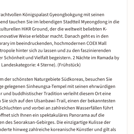
rachtvollen Königspalast Gyeongbokgung mit seinen
ßend tauchen Sie im lebendigen Stadtteil Myeongdong in die
lturellen HiKR Ground, der die weltweit beliebten K-
nnovative Weise erlebbar macht. Danach geht es in den
Library im beeindruckenden, hochmodernen COEX Mall
tropole hinter sich zu lassen und zu den faszinierenden
r Schönheit und Vielfalt begeistern. 2 Nächte im Ramada by
andeskategorie: 4 Sterne). (Frühstück)
em der schönsten Naturgebiete Südkoreas, besuchen Sie
nge gelegenen Sinheungsa-Tempel mit seinen ehrwürdigen
 und buddhistischer Tradition verleiht diesem Ort eine
ie sich auf den Ulsanbawi-Trail, einen der bekanntesten
hluchten und vorbei an zahlreichen Wasserfällen führt
net sich Ihnen ein spektakuläres Panorama auf die
n des Seoraksan-Gebirges. Die einzigartige Kulisse der
nderte hinweg zahlreiche koreanische Künstler und gilt als