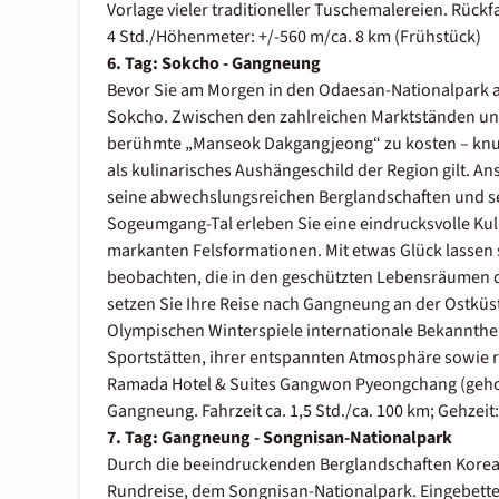
Vorlage vieler traditioneller Tuschemalereien. Rückfa
4 Std./Höhenmeter: +/-560 m/ca. 8 km (Frühstück)
6. Tag: Sokcho - Gangneung
Bevor Sie am Morgen in den Odaesan-Nationalpark 
Sokcho. Zwischen den zahlreichen Marktständen und l
berühmte „Manseok Dakgangjeong“ zu kosten – knusp
als kulinarisches Aushängeschild der Region gilt. A
seine abwechslungsreichen Berglandschaften und sei
Sogeumgang-Tal erleben Sie eine eindrucksvolle Kul
markanten Felsformationen. Mit etwas Glück lassen s
beobachten, die in den geschützten Lebensräumen d
setzen Sie Ihre Reise nach Gangneung an der Ostküste
Olympischen Winterspiele internationale Bekannthei
Sportstätten, ihrer entspannten Atmosphäre sowie r
Ramada Hotel & Suites Gangwon Pyeongchang (gehob
Gangneung. Fahrzeit ca. 1,5 Std./ca. 100 km; Gehzeit
7. Tag: Gangneung - Songnisan-Nationalpark
Durch die beeindruckenden Berglandschaften Koreas 
Rundreise, dem Songnisan-Nationalpark. Eingebette