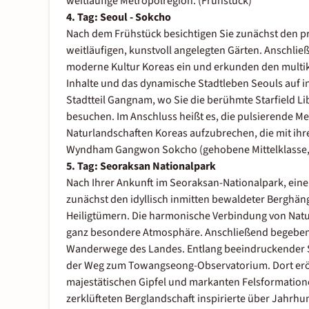
weitläufige Metropolregion. (Frühstück)
4. Tag: Seoul - Sokcho
Nach dem Frühstück besichtigen Sie zunächst den p
weitläufigen, kunstvoll angelegten Gärten. Anschlie
moderne Kultur Koreas ein und erkunden den multiku
Inhalte und das dynamische Stadtleben Seouls auf i
Stadtteil Gangnam, wo Sie die berühmte Starfield 
besuchen. Im Anschluss heißt es, die pulsierende Me
Naturlandschaften Koreas aufzubrechen, die mit ihre
Wyndham Gangwon Sokcho (gehobene Mittelklasse, L
5. Tag: Seoraksan Nationalpark
Nach Ihrer Ankunft im Seoraksan-Nationalpark, ein
zunächst den idyllisch inmitten bewaldeter Berghä
Heiligtümern. Die harmonische Verbindung von Natur
ganz besondere Atmosphäre. Anschließend begeben S
Wanderwege des Landes. Entlang beeindruckender Sc
der Weg zum Towangseong-Observatorium. Dort eröff
majestätischen Gipfel und markanten Felsformatione
zerklüfteten Berglandschaft inspirierte über Jahrhu