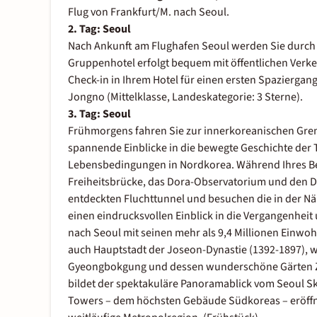
Flug von Frankfurt/M. nach Seoul.
2. Tag: Seoul
Nach Ankunft am Flughafen Seoul werden Sie durch I
Gruppenhotel erfolgt bequem mit öffentlichen Verke
Check-in in Ihrem Hotel für einen ersten Spaziergan
Jongno (Mittelklasse, Landeskategorie: 3 Sterne).
3. Tag: Seoul
Frühmorgens fahren Sie zur innerkoreanischen Grenz
spannende Einblicke in die bewegte Geschichte der 
Lebensbedingungen in Nordkorea. Während Ihres Bes
Freiheitsbrücke, das Dora-Observatorium und den Dri
entdeckten Fluchttunnel und besuchen die in der Nä
einen eindrucksvollen Einblick in die Vergangenheit
nach Seoul mit seinen mehr als 9,4 Millionen Einwo
auch Hauptstadt der Joseon-Dynastie (1392-1897), w
Gyeongbokgung und dessen wunderschöne Gärten Z
bildet der spektakuläre Panoramablick vom Seoul Sk
Towers – dem höchsten Gebäude Südkoreas – eröffnet