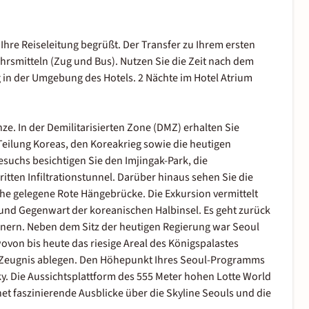
hre Reiseleitung begrüßt. Der Transfer zu Ihrem ersten
hrsmitteln (Zug und Bus). Nutzen Sie die Zeit nach dem
g in der Umgebung des Hotels. 2 Nächte im Hotel Atrium
e. In der Demilitarisierten Zone (DMZ) erhalten Sie
Teilung Koreas, den Koreakrieg sowie die heutigen
uchs besichtigen Sie den Imjingak-Park, die
tten Infiltrationstunnel. Darüber hinaus sehen Sie die
he gelegene Rote Hängebrücke. Die Exkursion vermittelt
 und Gegenwart der koreanischen Halbinsel. Es geht zurück
hnern. Neben dem Sitz der heutigen Regierung war Seoul
ovon bis heute das riesige Areal des Königspalastes
eugnis ablegen. Den Höhepunkt Ihres Seoul-Programms
y. Die Aussichtsplattform des 555 Meter hohen Lotte World
 faszinierende Ausblicke über die Skyline Seouls und die