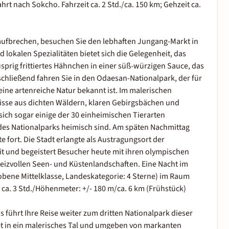
hrt nach Sokcho. Fahrzeit ca. 2 Std./ca. 150 km; Gehzeit ca.
aufbrechen, besuchen Sie den lebhaften Jungang-Markt in
okalen Spezialitäten bietet sich die Gelegenheit, das
rig frittiertes Hähnchen in einer süß-würzigen Sauce, das
nschließend fahren Sie in den Odaesan-Nationalpark, der für
ne artenreiche Natur bekannt ist. Im malerischen
isse aus dichten Wäldern, klaren Gebirgsbächen und
ich sogar einige der 30 einheimischen Tierarten
es Nationalparks heimisch sind. Am späten Nachmittag
 fort. Die Stadt erlangte als Austragungsort der
t und begeistert Besucher heute mit ihren olympischen
eizvollen Seen- und Küstenlandschaften. Eine Nacht im
ene Mittelklasse, Landeskategorie: 4 Sterne) im Raum
: ca. 3 Std./Höhenmeter: +/- 180 m/ca. 6 km (Frühstück)
führt Ihre Reise weiter zum dritten Nationalpark dieser
t in ein malerisches Tal und umgeben von markanten