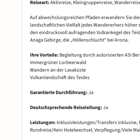
Reiseart:
Aktivreise, Kleingruppenreise, Wanderreis
Auf abwechslungsreichen Pfaden erwandern Sie die 
landschaftlichen Vielfalt jedes Wandererherz höher 
den eindrucksvoll aufragenden Vulkankegel des Tei
Anaga Gebirge, die „Höllenschlucht“ bei Arona.
Ihre Vorteile:
Begleitung durch autorisierten ASI B
Immergrüner Lorbeerwald
Wandern an der Lavaküste
Vulkanlandschaft des Teides
Garantierte Durchführung:
Ja
Deutschsprechende Reiseleitung:
Ja
Leistungen:
Inklusivleistungen/Transfers inklusive
Rundreise/Kein Hotelwechsel, Verpflegung/Viele Mah