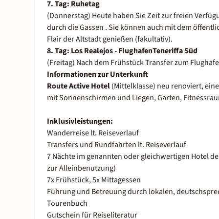
7. Tag: Ruhetag
(Donnerstag) Heute haben Sie Zeit zur freien Verfüg
durch die Gassen . Sie können auch mit dem öffentli
Flair der Altstadt genießen (fakultativ).
8. Tag: Los Realejos - FlughafenTeneriffa Süd
(Freitag) Nach dem Frühstück Transfer zum Flughafen
Informationen zur Unterkunft
Route Active Hotel
(Mittelklasse) neu renoviert, ei
mit Sonnenschirmen und Liegen, Garten, Fitnessrau
Inklusivleistungen:
Wanderreise lt. Reiseverlauf
Transfers und Rundfahrten lt. Reiseverlauf
7 Nächte im genannten oder gleichwertigen Hotel d
zur Alleinbenutzung)
7x Frühstück, 5x Mittagessen
Führung und Betreuung durch lokalen, deutschspre
Tourenbuch
Gutschein für Reiseliteratur