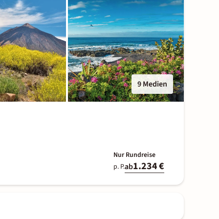
9 Medien
Nur Rundreise
1.234 €
ab
p. P.