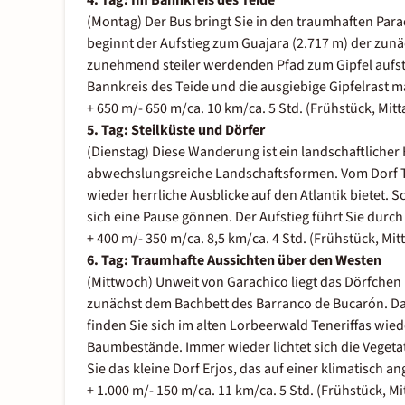
4. Tag: Im Bannkreis des Teide
(Montag) Der Bus bringt Sie in den traumhaften Para
beginnt der Aufstieg zum Guajara (2.717 m) der zunäc
zunehmend steiler werdenden Pfad zum Gipfel aufste
Bannkreis des Teide und die ausgiebige Gipfelrast
+ 650 m/- 650 m/ca. 10 km/ca. 5 Std. (Frühstück, Mit
5. Tag: Steilküste und Dörfer
(Dienstag) Diese Wanderung ist ein landschaftliche
abwechslungsreiche Landschaftsformen. Vom Dorf T
wieder herrliche Ausblicke auf den Atlantik bietet. 
sich eine Pause gönnen. Der Aufstieg führt Sie durc
+ 400 m/- 350 m/ca. 8,5 km/ca. 4 Std. (Frühstück, Mi
6. Tag: Traumhafte Aussichten über den Westen
(Mittwoch) Unweit von Garachico liegt das Dörfchen L
zunächst dem Bachbett des Barranco de Bucarón. Dann
finden Sie sich im alten Lorbeerwald Teneriffas wie
Baumbestände. Immer wieder lichtet sich die Vegetat
Sie das kleine Dorf Erjos, das auf einer klimatisch
+ 1.000 m/- 150 m/ca. 11 km/ca. 5 Std. (Frühstück, M