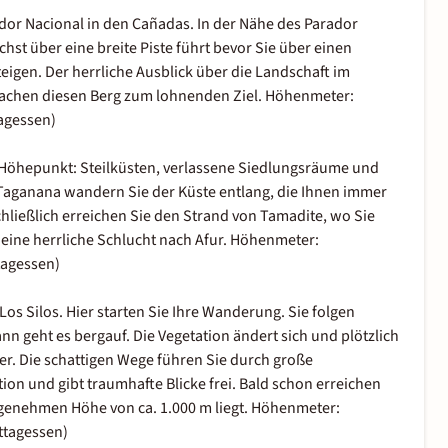
dor Nacional in den Cañadas. In der Nähe des Parador
hst über eine breite Piste führt bevor Sie über einen
igen. Der herrliche Ausblick über die Landschaft im
 machen diesen Berg zum lohnenden Ziel. Höhenmeter:
tagessen)
r Höhepunkt: Steilküsten, verlassene Siedlungsräume und
aganana wandern Sie der Küste entlang, die Ihnen immer
Schließlich erreichen Sie den Strand von Tamadite, wo Sie
h eine herrliche Schlucht nach Afur. Höhenmeter:
ttagessen)
os Silos. Hier starten Sie Ihre Wanderung. Sie folgen
 geht es bergauf. Die Vegetation ändert sich und plötzlich
der. Die schattigen Wege führen Sie durch große
ion und gibt traumhafte Blicke frei. Bald schon erreichen
 angenehmen Höhe von ca. 1.000 m liegt. Höhenmeter:
ittagessen)