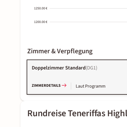
1250.00 €
1200.00 €
2000-
Zimmer & Verpflegung
01-02
Doppelzimmer Standard
(
DG1
)
ZIMMERDETAILS
Laut Programm
Rundreise Teneriffas High