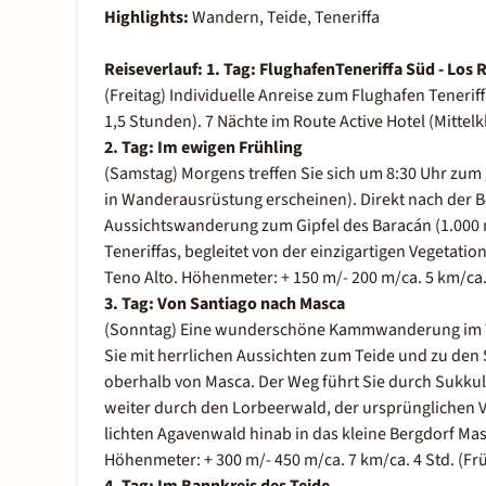
Highlights:
Wandern, Teide, Teneriffa
Reiseverlauf:
1. Tag: FlughafenTeneriffa Süd - Los 
(Freitag) Individuelle Anreise zum Flughafen Tenerif
1,5 Stunden). 7 Nächte im Route Active Hotel (Mittelk
2. Tag: Im ewigen Frühling
(Samstag) Morgens treffen Sie sich um 8:30 Uhr zum 
in Wanderausrüstung erscheinen). Direkt nach der 
Aussichtswanderung zum Gipfel des Baracán (1.000 
Teneriffas, begleitet von der einzigartigen Vegetati
Teno Alto. Höhenmeter: + 150 m/- 200 m/ca. 5 km/ca. 
3. Tag: Von Santiago nach Masca
(Sonntag) Eine wunderschöne Kammwanderung im Te
Sie mit herrlichen Aussichten zum Teide und zu den
oberhalb von Masca. Der Weg führt Sie durch Sukk
weiter durch den Lorbeerwald, der ursprünglichen Veg
lichten Agavenwald hinab in das kleine Bergdorf M
Höhenmeter: + 300 m/- 450 m/ca. 7 km/ca. 4 Std. (Fr