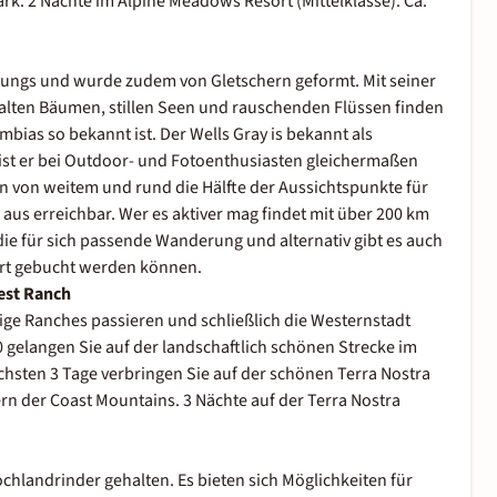
ark. 2 Nächte im Alpine Meadows Resort (Mittelklasse). Ca.
prungs und wurde zudem von Gletschern geformt. Mit seiner
alten Bäumen, stillen Seen und rauschenden Flüssen finden
lumbias so bekannt ist. Der Wells Gray is bekannt als
 ist er bei Outdoor- und Fotoenthusiasten gleichermaßen
n von weitem und rund die Hälfte der Aussichtspunkte für
 aus erreichbar. Wer es aktiver mag findet mit über 200 km
ie für sich passende Wanderung und alternativ gibt es auch
Ort gebucht werden können.
uest Ranch
sige Ranches passieren und schließlich die Westernstadt
 gelangen Sie auf der landschaftlich schönen Strecke im
chsten 3 Tage verbringen Sie auf der schönen Terra Nostra
rn der Coast Mountains. 3 Nächte auf der Terra Nostra
hlandrinder gehalten. Es bieten sich Möglichkeiten für