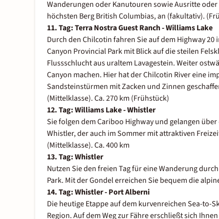
Wanderungen oder Kanutouren sowie Ausritte oder e
höchsten Berg British Columbias, an (fakultativ). (F
11. Tag: Terra Nostra Guest Ranch - Williams Lake
Durch den Chilcotin fahren Sie auf dem Highway 20 in
Canyon Provincial Park mit Blick auf die steilen Fel
Flussschlucht aus uraltem Lavagestein. Weiter ostwä
Canyon machen. Hier hat der Chilcotin River eine i
Sandsteinstürmen mit Zacken und Zinnen geschaffen.
(Mittelklasse). Ca. 270 km (Frühstück)
12. Tag: Williams Lake - Whistler
Sie folgen dem Cariboo Highway und gelangen über 
Whistler, der auch im Sommer mit attraktiven Freizei
(Mittelklasse). Ca. 400 km
13. Tag:
Whistler
Nutzen Sie den freien Tag für eine Wanderung durch
Park. Mit der Gondel erreichen Sie bequem die alpin
14. Tag: Whistler - Port Alberni
Die heutige Etappe auf dem kurvenreichen Sea-to-S
Region. Auf dem Weg zur Fähre erschließt sich Ihne