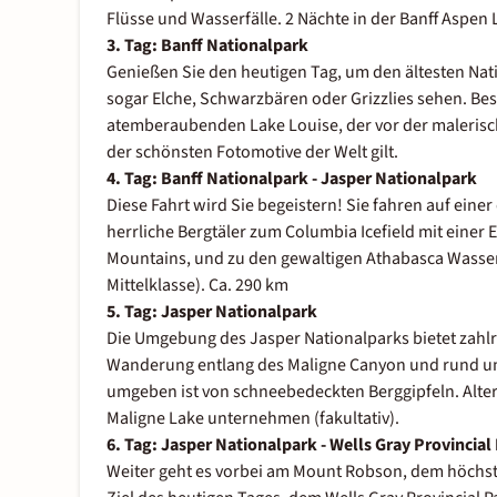
Flüsse und Wasserfälle. 2 Nächte in der Banff Aspen 
3. Tag: Banff Nationalpark
Genießen Sie den heutigen Tag, um den ältesten Nat
sogar Elche, Schwarzbären oder Grizzlies sehen. Be
atemberaubenden Lake Louise, der vor der malerisch
der schönsten Fotomotive der Welt gilt.
4. Tag: Banff Nationalpark - Jasper Nationalpark
Diese Fahrt wird Sie begeistern! Sie fahren auf eine
herrliche Bergtäler zum Columbia Icefield mit einer
Mountains, und zu den gewaltigen Athabasca Wasserf
Mittelklasse). Ca. 290 km
5. Tag: Jasper Nationalpark
Die Umgebung des Jasper Nationalparks bietet zahlre
Wanderung entlang des Maligne Canyon und rund um
umgeben ist von schneebedeckten Berggipfeln. Altern
Maligne Lake unternehmen (fakultativ).
6. Tag:
Jasper Nationalpark - Wells Gray Provincial
Weiter geht es vorbei am Mount Robson, dem höchst