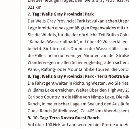
Ziel des heutigen Tages, dem Wells Gray Provincial P
321 km
7. Tag: Wells Gray Provincial Park
Der Wells Gray Provincial Park ist vulkanischen Urs
Lage inmitten eines gemäßigten Regenwaldes mit ur
Sie die Wildnis, für die der nördliche Teil British Co
"Kanadas Wasserfallpark", mit über 40 Wasserfällen
beliebt. Sie hören das Donnern der Wasserfälle scho
die Fälle sind in nur wenigen Minuten von der Straße
Wanderwegen in allen Schwierigkeitsgraden sicher d
Kanu-, Rafting- oder Mountainbike Touren, die vor 
8. Tag: Wells Gray Provincial Park - Terra Nostra G
Die Fahrt geht weiter in Richtung Westen, wo Sie rie
Williams Lake erreichen. Weiter über den Highway 20
Cariboo Country in die Nähe von Nimpo Lake. Die nä
Ranch, in malerischer Lage am See und den Ausläufe
Guest Ranch (Mittelklasse). Ca. 465 km (Abendessen)
9.-10. Tag: Terra Nostra Guest Ranch
Auf über 100 Hektar Land werden hier Pferde und Hoc