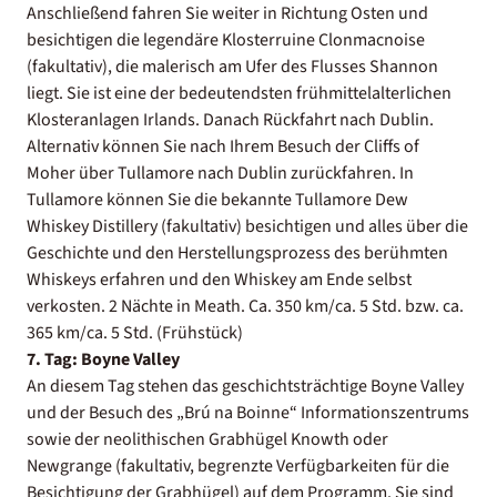
Anschließend fahren Sie weiter in Richtung Osten und
besichtigen die legendäre Klosterruine Clonmacnoise
(fakultativ), die malerisch am Ufer des Flusses Shannon
liegt. Sie ist eine der bedeutendsten frühmittelalterlichen
Klosteranlagen Irlands. Danach Rückfahrt nach Dublin.
Alternativ können Sie nach Ihrem Besuch der Cliffs of
Moher über Tullamore nach Dublin zurückfahren. In
Tullamore können Sie die bekannte Tullamore Dew
Whiskey Distillery (fakultativ) besichtigen und alles über die
Geschichte und den Herstellungsprozess des berühmten
Whiskeys erfahren und den Whiskey am Ende selbst
verkosten. 2 Nächte in Meath. Ca. 350 km/ca. 5 Std. bzw. ca.
365 km/ca. 5 Std. (Frühstück)
7. Tag: Boyne Valley
An diesem Tag stehen das geschichtsträchtige Boyne Valley
und der Besuch des „Brú na Boinne“ Informationszentrums
sowie der neolithischen Grabhügel Knowth oder
Newgrange (fakultativ, begrenzte Verfügbarkeiten für die
Besichtigung der Grabhügel) auf dem Programm. Sie sind