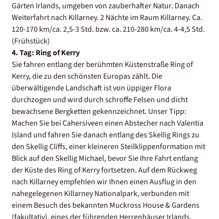
Gärten Irlands, umgeben von zauberhafter Natur. Danach
Weiterfahrt nach Killarney. 2 Nächte im Raum Killarney. Ca.
120-170 km/ca. 2,5-3 Std. bzw. ca. 210-280 km/ca. 4-4,5 Std.
(Frühstück)
4. Tag: Ring of Kerry
Sie fahren entlang der berühmten Küstenstraße Ring of
Kerry, die zu den schönsten Europas zählt. Die
überwältigende Landschaft ist von üppiger Flora
durchzogen und wird durch schroffe Felsen und dicht
bewachsene Bergketten gekennzeichnet. Unser Tipp:
Machen Sie bei Cahersiveen einen Abstecher nach Valentia
Island und fahren Sie danach entlang des Skellig Rings zu
den Skellig Cliffs, einer kleineren Steilklippenformation mit
Blick auf den Skellig Michael, bevor Sie Ihre Fahrt entlang
der Küste des Ring of Kerry fortsetzen. Auf dem Rückweg
nach Killarney empfehlen wir Ihnen einen Ausflug in den
nahegelegenen Killarney Nationalpark, verbunden mit
einem Besuch des bekannten Muckross House & Gardens
(fakultativ), eines der führenden Herrenhäuser Irlands.