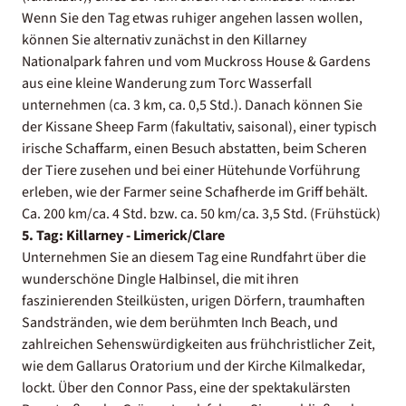
Wenn Sie den Tag etwas ruhiger angehen lassen wollen,
können Sie alternativ zunächst in den Killarney
Nationalpark fahren und vom Muckross House & Gardens
aus eine kleine Wanderung zum Torc Wasserfall
unternehmen (ca. 3 km, ca. 0,5 Std.). Danach können Sie
der Kissane Sheep Farm (fakultativ, saisonal), einer typisch
irische Schaffarm, einen Besuch abstatten, beim Scheren
der Tiere zusehen und bei einer Hütehunde Vorführung
erleben, wie der Farmer seine Schafherde im Griff behält.
Ca. 200 km/ca. 4 Std. bzw. ca. 50 km/ca. 3,5 Std. (Frühstück)
5. Tag: Killarney - Limerick/Clare
Unternehmen Sie an diesem Tag eine Rundfahrt über die
wunderschöne Dingle Halbinsel, die mit ihren
faszinierenden Steilküsten, urigen Dörfern, traumhaften
Sandstränden, wie dem berühmten Inch Beach, und
zahlreichen Sehenswürdigkeiten aus frühchristlicher Zeit,
wie dem Gallarus Oratorium und der Kirche Kilmalkedar,
lockt. Über den Connor Pass, eine der spektakulärsten