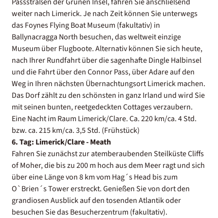
Passstraßen der Grünen Insel, fahren Sie anschließend
weiter nach Limerick. Je nach Zeit können Sie unterwegs
das Foynes Flying Boat Museum (fakultativ) in
Ballynacragga North besuchen, das weltweit einzige
Museum über Flugboote. Alternativ können Sie sich heute,
nach Ihrer Rundfahrt über die sagenhafte Dingle Halbinsel
und die Fahrt über den Connor Pass, über Adare auf den
Weg in Ihren nächsten Übernachtungsort Limerick machen.
Das Dorf zählt zu den schönsten in ganz Irland und wird Sie
mit seinen bunten, reetgedeckten Cottages verzaubern.
Eine Nacht im Raum Limerick/Clare. Ca. 220 km/ca. 4 Std.
bzw. ca. 215 km/ca. 3,5 Std. (Frühstück)
6. Tag: Limerick/Clare - Meath
Fahren Sie zunächst zur atemberaubenden Steilküste Cliffs
of Moher, die bis zu 200 m hoch aus dem Meer ragt und sich
über eine Länge von 8 km vom Hag´s Head bis zum
O`Brien´s Tower erstreckt. Genießen Sie von dort den
grandiosen Ausblick auf den tosenden Atlantik oder
besuchen Sie das Besucherzentrum (fakultativ).