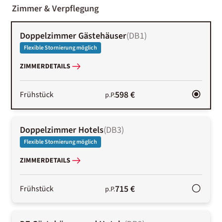
01-02
Zimmer & Verpflegung
Doppelzimmer Gästehäuser
(
DB1
)
Flexible Stornierung möglich
ZIMMERDETAILS
598 €
Frühstück
p.P.
Doppelzimmer Hotels
(
DB3
)
Flexible Stornierung möglich
ZIMMERDETAILS
715 €
Frühstück
p.P.