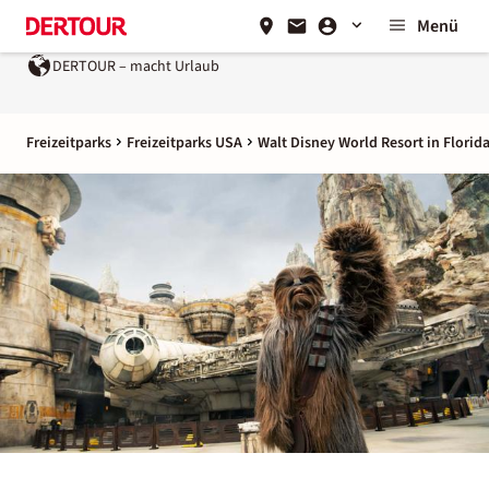
Menü
DERTOUR – macht Urlaub
Ein Unternehmen der
REWE Group
Freizeitparks
Freizeitparks USA
Walt Disney World Resort in Florid