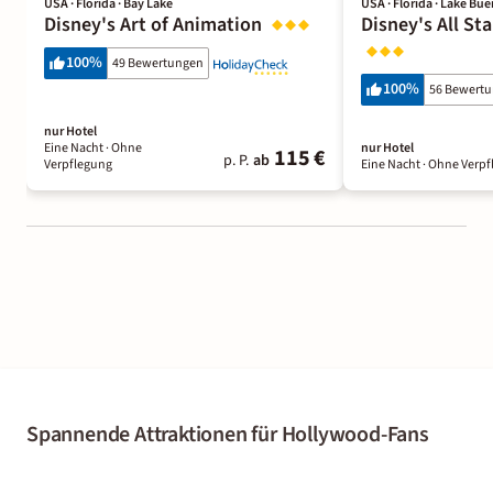
USA · Florida · Bay Lake
USA · Florida · Lake Bue
Disney's Art of Animation
Disney's All St
100
%
49 Bewertungen
100
%
56 Bewert
nur Hotel
Eine Nacht
· Ohne
nur Hotel
115 €
p. P.
ab
Verpflegung
Eine Nacht
· Ohne Verpf
Spannende Attraktionen für Hollywood-Fans