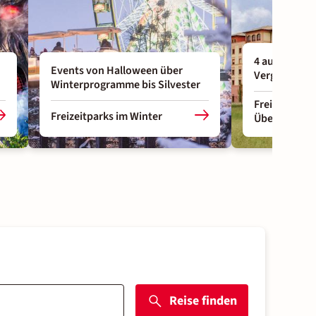
4 außergewöh
Events von Halloween über
Vergnügung
Winterprogramme bis Silvester
Freizeitparks
Freizeitparks im Winter
Übernachtu
Reise finden