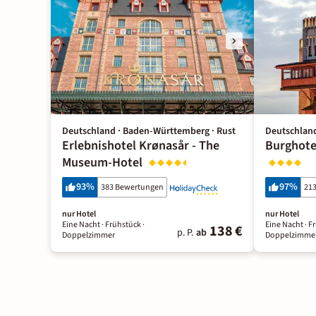
Deutschland · Baden-Württemberg · Rust
Deutschland
Erlebnishotel Krønasår - The
Burghotel
Museum-Hotel
93
%
97
%
383 Bewertungen
21
nur Hotel
nur Hotel
Eine Nacht
· Frühstück
·
Eine Nacht
· F
138 €
p. P.
ab
Doppelzimmer
Doppelzimme