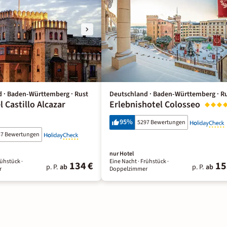
 · Baden-Württemberg · Rust
Deutschland · Baden-Württemberg · R
 Castillo Alcazar
Erlebnishotel Colosseo
95
%
5297 Bewertungen
37 Bewertungen
nur Hotel
rühstück
·
Eine Nacht
· Frühstück
·
134 €
15
p. P.
ab
p. P.
ab
r
Doppelzimmer