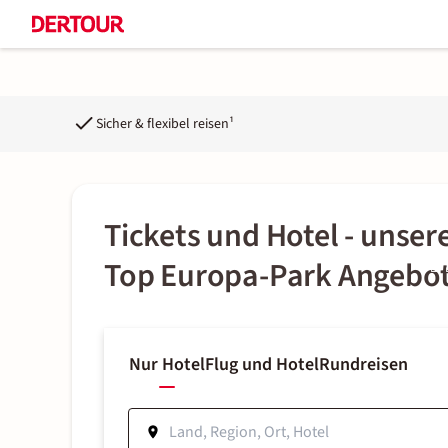
Sicher & flexibel reisen¹
Tickets und Hotel - unser
o
k
Top Europa-Park Angebo
Nur Hotel
Flug und Hotel
Rundreisen