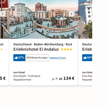
ust
Deutschland · Baden-Württemberg · Rust
Deutschland · Ba
Erlebnishotel El Andaluz
Erlebnishotel
97
%
96
%
808 Bewertungen
1259 Bew
nur Hotel
nur Hotel
Eine Nacht
· Frühstück
·
Eine Nacht
· Frühstü
5 €
134 €
p. P.
ab
Doppelzimmer
Doppelzimmer