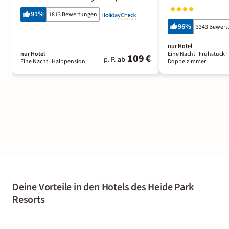
91
%
1813 Bewertungen
96
%
3343 Bewer
nur Hotel
nur Hotel
Eine Nacht
· Frühstück
·
109 €
p. P.
ab
Eine Nacht
· Halbpension
Doppelzimmer
Deine Vorteile in den Hotels des Heide Park
Resorts