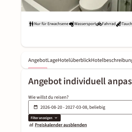
Nur für Erwachsene
Wassersport
Fahrrad
Tauc
Angebot
Lage
Hotelüberblick
Hotelbeschreibun
Angebot individuell anpa
Wie willst du reisen?
Filter anzeigen
Preiskalender ausblenden