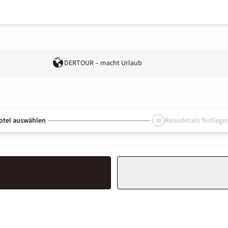
DERTOUR – macht Urlaub
otel auswählen
Reisedetails festlege